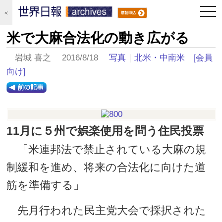
togg
＜
navi
米で大麻合法化の動き広がる
岩城 喜之 2016/8/18
写真
｜
北米・中南米
[会員
向け]
11月に５州で娯楽使用を問う住民投票
「米連邦法で禁止されている大麻の規
制緩和を進め、将来の合法化に向けた道
筋を準備する」
先月行われた民主党大会で採択された