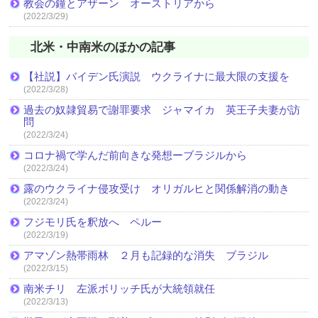
教会の鐘とアザーン オーストリアから
(2022/3/29)
北米・中南米のほかの記事
【社説】バイデン氏演説 ウクライナに最大限の支援を
(2022/3/28)
過去の奴隷貿易で謝罪要求 ジャマイカ 英王子夫妻が訪
問
(2022/3/24)
コロナ禍で学んだ前向きな発想ーブラジルから
(2022/3/24)
露のウクライナ侵攻受け オリガルヒと関係解消の動き
(2022/3/24)
フジモリ氏を釈放へ ペルー
(2022/3/19)
アマゾン熱帯雨林 ２月も記録的な消失 ブラジル
(2022/3/15)
南米チリ 左派ボリッチ氏が大統領就任
(2022/3/13)