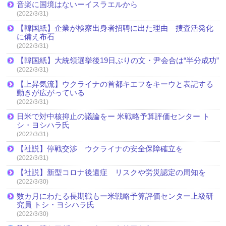
音楽に国境はないーイスラエルから
(2022/3/31)
【韓国紙】企業が検察出身者招聘に出た理由 捜査活発化
に備え布石
(2022/3/31)
【韓国紙】大統領選挙後19日ぶりの文・尹会合は“半分成功”
(2022/3/31)
【上昇気流】ウクライナの首都キエフをキーウと表記する
動きが広がっている
(2022/3/31)
日米で対中核抑止の議論をー 米戦略予算評価センター ト
シ・ヨシハラ氏
(2022/3/31)
【社説】停戦交渉 ウクライナの安全保障確立を
(2022/3/31)
【社説】新型コロナ後遺症 リスクや労災認定の周知を
(2022/3/30)
数カ月にわたる長期戦もー米戦略予算評価センター上級研
究員 トシ・ヨシハラ氏
(2022/3/30)