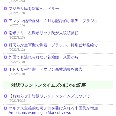
(2022/3/24)
フジモリ氏を釈放へ ペルー
(2022/3/19)
アマゾン熱帯雨林 ２月も記録的な消失 ブラジル
(2022/3/15)
南米チリ 左派ボリッチ氏が大統領就任
(2022/3/13)
難民らが空軍機で到着 ブラジル、特別ビザ発給で
(2022/3/12)
外国でも逃れられない花粉症ー米国から
(2022/3/10)
ＩＰＣＣ報告書 アマゾン森林消失を警告
(2022/3/10)
対訳ワシントンタイムズのほかの記事
【お知らせ】対訳ワシントンタイムズについて
(2021/10/13)
マルクス主義的な考え方を受け入れる米国民が増加
Americans warming to Marxist views