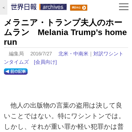
togg
＜
navi
メラニア・トランプ夫人のホー
ムラン Melania Trump’s home
run
編集局 2016/7/27
北米・中南米
｜
対訳ワシント
ンタイムズ
[会員向け]
他人の出版物の言葉の盗用は決して良
いことではない。特にワシントンでは。
しかし、それが重い罪か軽い犯罪かは普