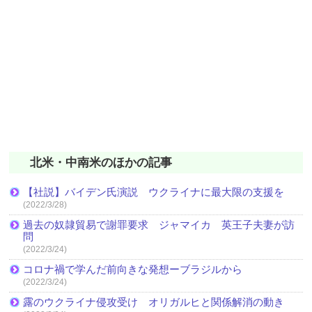
北米・中南米のほかの記事
【社説】バイデン氏演説 ウクライナに最大限の支援を
(2022/3/28)
過去の奴隷貿易で謝罪要求 ジャマイカ 英王子夫妻が訪
問
(2022/3/24)
コロナ禍で学んだ前向きな発想ーブラジルから
(2022/3/24)
露のウクライナ侵攻受け オリガルヒと関係解消の動き