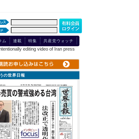
ラム
連載
特集
共産党ウォッチ
y editing video of Iran press
ょうの世界日報