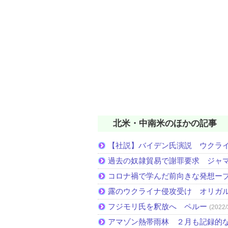
北米・中南米のほかの記事
【社説】バイデン氏演説 ウクラ
過去の奴隷貿易で謝罪要求 ジャ
コロナ禍で学んだ前向きな発想ー
露のウクライナ侵攻受け オリガ
フジモリ氏を釈放へ ペルー
(2022/
アマゾン熱帯雨林 ２月も記録的