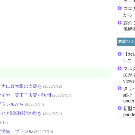
英王
コロ
から
露の
係解
対訳ワシ
【お
いて
マル
民が増加
views
イナに最大限の支援を
(2022/3/28)
タリ
縮小」 M
マイカ 英王子夫妻が訪問
(2022/3/24)
under 
ブラジルから
(2022/3/24)
新型コ
ルヒと関係解消の動き
(2022/3/24)
pande
3/19)
な消失 ブラジル
(2022/3/15)