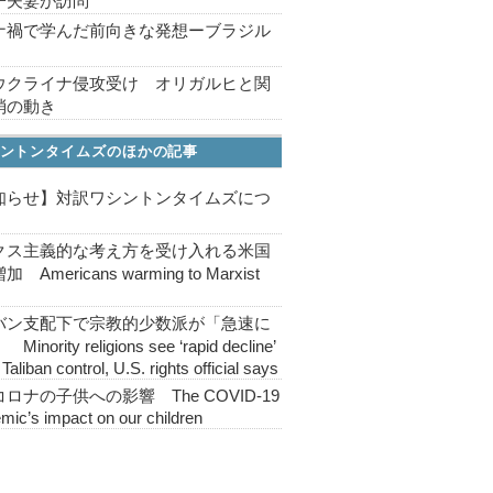
子夫妻が訪問
ナ禍で学んだ前向きな発想ーブラジル
ウクライナ侵攻受け オリガルヒと関
消の動き
ントンタイムズのほかの記事
知らせ】対訳ワシントンタイムズにつ
クス主義的な考え方を受け入れる米国
 Americans warming to Marxist
バン支配下で宗教的少数派が「急速に
inority religions see ‘rapid decline’
Taliban control, U.S. rights official says
ロナの子供への影響 The COVID-19
mic’s impact on our children