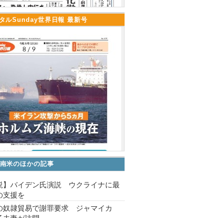
タルSunday世界日報 最新号
南米のほかの記事
説】バイデン氏演説 ウクライナに最
の支援を
の奴隷貿易で謝罪要求 ジャマイカ