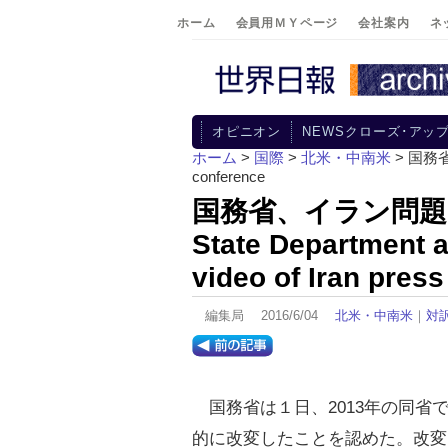
ホーム
会員用ＭＹページ
会社案内
ネ
オピニオン
NEWSクローズ･アッ
ホーム
>
国際
>
北米・中南米
> 国務省、
conference
国務省、イラン問
State Department ad
video of Iran pres
編集局 2016/6/04
北米・中南米
｜
対
国務省は１日、2013年の同省
的に改変したことを認めた。改変