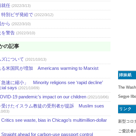
領就任
(2022/3/13)
、特別ビザ発給で
(2022/3/12)
国から
(2022/3/10)
失を警告
(2022/3/10)
かの記事
ムズについて
(2021/10/13)
増加 Americans warming to Marxist
姉妹紙
nority religions see ‘rapid decline’
The Wash
icial says
(2021/10/09)
Segye Ilb
pandemic’s impact on our children
(2021/10/06)
けたイスラム教徒の受刑者が提訴 Muslim sues
リンク
10/03)
waste, bias in Chicago’s multimillion-dollar
新型コロ
ご愛読者
head for carbon-use passport control