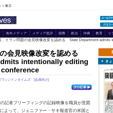
ット書店
プ
海外メディア
メディア批評
国際
政治
沖縄
教育
コ
イラン問題の会見映像改変を認める State Department admits intentionall
題の会見映像改変を認める
mits intentionally editing
▼ き
s conference
訳ワシントンタイムズ
[会員向け]
での記者ブリーフィングの記録映像を職員が意図
によって、ジェニファー・サキ報道官の米国と