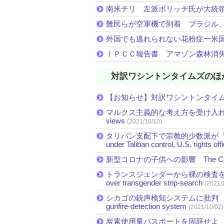
南米チリ 左派ボリッチ氏が大統
難民らが空軍機で到着 ブラジル
外国でも逃れられない花粉症ー米
ＩＰＣＣ報告書 アマゾン森林消
対訳ワシントンタイムズのほ
【お知らせ】対訳ワシントンタイ
マルクス主義的な考え方を受け入れる米国民が
views
(2021/10/10)
タリバン支配下で宗教的少数派が「急速に縮小」 Mi
under Taliban control, U.S. rights off
新型コロナの子供への影響 The COVID-19 
トランスジェンダーから裸の検査を受
over transgender strip-search
(2021/
シカゴの銃声検知システムに批判 Critics see 
gunfire-detection system
(2021/10/02)
炭素使用量パスポートを固辞せよ Straight a