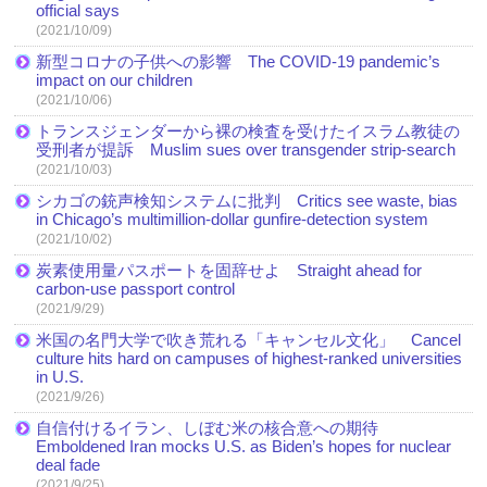
official says
(2021/10/09)
新型コロナの子供への影響 The COVID-19 pandemic’s
impact on our children
(2021/10/06)
トランスジェンダーから裸の検査を受けたイスラム教徒の
受刑者が提訴 Muslim sues over transgender strip-search
(2021/10/03)
シカゴの銃声検知システムに批判 Critics see waste, bias
in Chicago’s multimillion-dollar gunfire-detection system
(2021/10/02)
炭素使用量パスポートを固辞せよ Straight ahead for
carbon-use passport control
(2021/9/29)
米国の名門大学で吹き荒れる「キャンセル文化」 Cancel
culture hits hard on campuses of highest-ranked universities
in U.S.
(2021/9/26)
自信付けるイラン、しぼむ米の核合意への期待
Emboldened Iran mocks U.S. as Biden’s hopes for nuclear
deal fade
(2021/9/25)