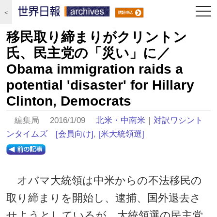
togg
＜
navi
移民取り締まりがクリントン
氏、民主党の「災い」に／
Obama immigration raids a
potential 'disaster' for Hillary
Clinton, Democrats
編集局 2016/1/09
北米・中南米
｜
対訳ワシント
ンタイムズ
[会員向け]
,
[米大統領選]
オバマ大統領は中米からの不法移民の
取り締まりを開始し、逮捕、国外退去さ
せようとしているが、大統領選の民主党