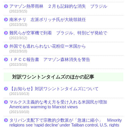
アマゾン熱帯雨林 ２月も記録的な消失 ブラジル
(2022/3/15)
南米チリ 左派ボリッチ氏が大統領就任
(2022/3/13)
難民らが空軍機で到着 ブラジル、特別ビザ発給で
(2022/3/12)
外国でも逃れられない花粉症ー米国から
(2022/3/10)
ＩＰＣＣ報告書 アマゾン森林消失を警告
(2022/3/10)
対訳ワシントンタイムズのほかの記事
【お知らせ】対訳ワシントンタイムズについて
(2021/10/13)
マルクス主義的な考え方を受け入れる米国民が増加
Americans warming to Marxist views
(2021/10/10)
タリバン支配下で宗教的少数派が「急速に縮小」 Minority
religions see ‘rapid decline’ under Taliban control, U.S. rights