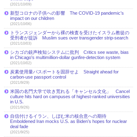
(2021/10/09)
新型コロナの子供への影響 The COVID-19 pandemic’s
impact on our children
(2021/10/06)
トランスジェンダーから裸の検査を受けたイスラム教徒の
受刑者が提訴 Muslim sues over transgender strip-search
(2021/10/03)
シカゴの銃声検知システムに批判 Critics see waste, bias
in Chicago’s multimillion-dollar gunfire-detection system
(2021/10/02)
炭素使用量パスポートを固辞せよ Straight ahead for
carbon-use passport control
(2021/9/29)
米国の名門大学で吹き荒れる「キャンセル文化」 Cancel
culture hits hard on campuses of highest-ranked universities
in U.S.
(2021/9/26)
自信付けるイラン、しぼむ米の核合意への期待
Emboldened Iran mocks U.S. as Biden’s hopes for nuclear
deal fade
(2021/9/25)