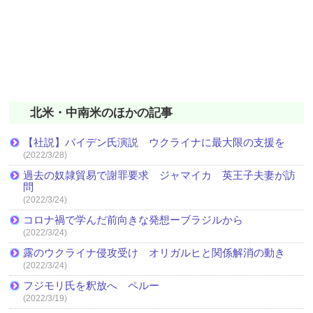
北米・中南米のほかの記事
【社説】バイデン氏演説 ウクライナに最大限の支援を
(2022/3/28)
過去の奴隷貿易で謝罪要求 ジャマイカ 英王子夫妻が訪
問
(2022/3/24)
コロナ禍で学んだ前向きな発想ーブラジルから
(2022/3/24)
露のウクライナ侵攻受け オリガルヒと関係解消の動き
(2022/3/24)
フジモリ氏を釈放へ ペルー
(2022/3/19)