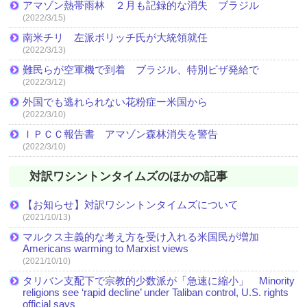
アマゾン熱帯雨林 ２月も記録的な消失 ブラジル
(2022/3/15)
南米チリ 左派ボリッチ氏が大統領就任
(2022/3/13)
難民らが空軍機で到着 ブラジル、特別ビザ発給で
(2022/3/12)
外国でも逃れられない花粉症ー米国から
(2022/3/10)
ＩＰＣＣ報告書 アマゾン森林消失を警告
(2022/3/10)
対訳ワシントンタイムズのほかの記事
【お知らせ】対訳ワシントンタイムズについて
(2021/10/13)
マルクス主義的な考え方を受け入れる米国民が増加
Americans warming to Marxist views
(2021/10/10)
タリバン支配下で宗教的少数派が「急速に縮小」 Minority
religions see ‘rapid decline’ under Taliban control, U.S. rights
official says