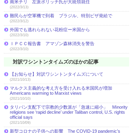
南米チリ 左派ボリッチ氏が大統領就任
(2022/3/13)
難民らが空軍機で到着 ブラジル、特別ビザ発給で
(2022/3/12)
外国でも逃れられない花粉症ー米国から
(2022/3/10)
ＩＰＣＣ報告書 アマゾン森林消失を警告
(2022/3/10)
対訳ワシントンタイムズのほかの記事
【お知らせ】対訳ワシントンタイムズについて
(2021/10/13)
マルクス主義的な考え方を受け入れる米国民が増加
Americans warming to Marxist views
(2021/10/10)
タリバン支配下で宗教的少数派が「急速に縮小」 Minority
religions see ‘rapid decline’ under Taliban control, U.S. rights
official says
(2021/10/09)
新型コロナの子供への影響 The COVID-19 pandemic’s