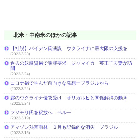
北米・中南米のほかの記事
【社説】バイデン氏演説 ウクライナに最大限の支援を
(2022/3/28)
過去の奴隷貿易で謝罪要求 ジャマイカ 英王子夫妻が訪
問
(2022/3/24)
コロナ禍で学んだ前向きな発想ーブラジルから
(2022/3/24)
露のウクライナ侵攻受け オリガルヒと関係解消の動き
(2022/3/24)
フジモリ氏を釈放へ ペルー
(2022/3/19)
アマゾン熱帯雨林 ２月も記録的な消失 ブラジル
(2022/3/15)