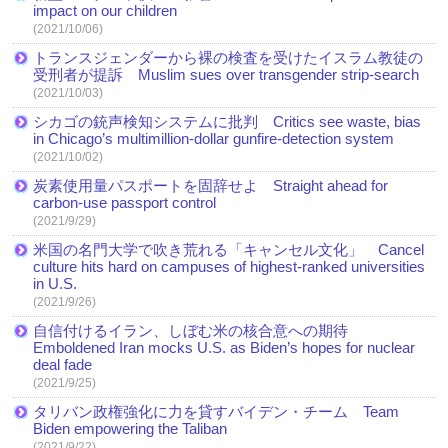
impact on our children
(2021/10/06)
トランスジェンダーから裸の検査を受けたイスラム教徒の
受刑者が提訴 Muslim sues over transgender strip-search
(2021/10/03)
シカゴの銃声検知システムに批判 Critics see waste, bias
in Chicago’s multimillion-dollar gunfire-detection system
(2021/10/02)
炭素使用量パスポートを固辞せよ Straight ahead for
carbon-use passport control
(2021/9/29)
米国の名門大学で吹き荒れる「キャンセル文化」 Cancel
culture hits hard on campuses of highest-ranked universities
in U.S.
(2021/9/26)
自信付けるイラン、しぼむ米の核合意への期待
Emboldened Iran mocks U.S. as Biden’s hopes for nuclear
deal fade
(2021/9/25)
タリバン政権強化に力を貸すバイデン・チーム Team
Biden empowering the Taliban
(2021/9/22)