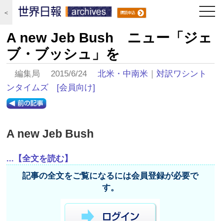
togg
＜
navi
A new Jeb Bush ニュー「ジェ
ブ・ブッシュ」を
編集局 2015/6/24
北米・中南米
｜
対訳ワシント
ンタイムズ
[会員向け]
A new Jeb Bush
...【全文を読む】
記事の全文をご覧になるには会員登録が必要で
す。