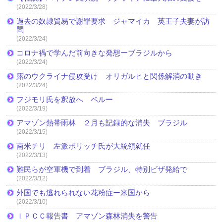
(2022/3/28)
過去の奴隷貿易で謝罪要求 ジャマイカ 英王子夫妻が訪
問
(2022/3/24)
コロナ禍で学んだ前向きな発想ーブラジルから
(2022/3/24)
露のウクライナ侵攻受け オリガルヒと関係解消の動き
(2022/3/24)
フジモリ氏を釈放へ ペルー
(2022/3/19)
アマゾン熱帯雨林 ２月も記録的な消失 ブラジル
(2022/3/15)
南米チリ 左派ボリッチ氏が大統領就任
(2022/3/13)
難民らが空軍機で到着 ブラジル、特別ビザ発給で
(2022/3/12)
外国でも逃れられない花粉症ー米国から
(2022/3/10)
ＩＰＣＣ報告書 アマゾン森林消失を警告