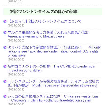
(2022/3/10)
対訳ワシントンタイムズのほかの記事
【お知らせ】対訳ワシントンタイムズについて
(2021/10/13)
マルクス主義的な考え方を受け入れる米国民が増加
Americans warming to Marxist views
(2021/10/10)
タリバン支配下で宗教的少数派が「急速に縮小」 Minority
religions see ‘rapid decline’ under Taliban control, U.S. rights
official says
(2021/10/09)
新型コロナの子供への影響 The COVID-19 pandemic’s
impact on our children
(2021/10/06)
トランスジェンダーから裸の検査を受けたイスラム教徒の
受刑者が提訴 Muslim sues over transgender strip-search
(2021/10/03)
シカゴの銃声検知システムに批判 Critics see waste, bias
in Chicago’s multimillion-dollar gunfire-detection system
(2021/10/02)