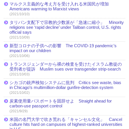
マルクス主義的な考え方を受け入れる米国民が増加
Americans warming to Marxist views
(2021/10/10)
タリバン支配下で宗教的少数派が「急速に縮小」 Minority
religions see ‘rapid decline’ under Taliban control, U.S. rights
official says
(2021/10/09)
新型コロナの子供への影響 The COVID-19 pandemic’s
impact on our children
(2021/10/06)
トランスジェンダーから裸の検査を受けたイスラム教徒の
受刑者が提訴 Muslim sues over transgender strip-search
(2021/10/03)
シカゴの銃声検知システムに批判 Critics see waste, bias
in Chicago’s multimillion-dollar gunfire-detection system
(2021/10/02)
炭素使用量パスポートを固辞せよ Straight ahead for
carbon-use passport control
(2021/9/29)
米国の名門大学で吹き荒れる「キャンセル文化」 Cancel
culture hits hard on campuses of highest-ranked universities