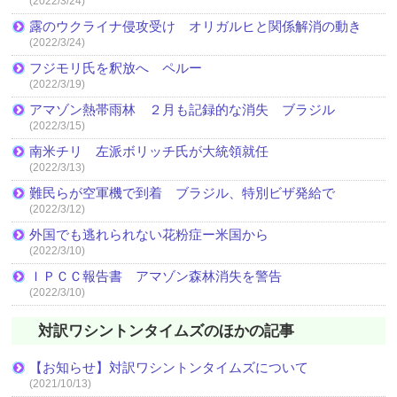
(2022/3/24)
露のウクライナ侵攻受け オリガルヒと関係解消の動き
(2022/3/24)
フジモリ氏を釈放へ ペルー
(2022/3/19)
アマゾン熱帯雨林 ２月も記録的な消失 ブラジル
(2022/3/15)
南米チリ 左派ボリッチ氏が大統領就任
(2022/3/13)
難民らが空軍機で到着 ブラジル、特別ビザ発給で
(2022/3/12)
外国でも逃れられない花粉症ー米国から
(2022/3/10)
ＩＰＣＣ報告書 アマゾン森林消失を警告
(2022/3/10)
対訳ワシントンタイムズのほかの記事
【お知らせ】対訳ワシントンタイムズについて
(2021/10/13)