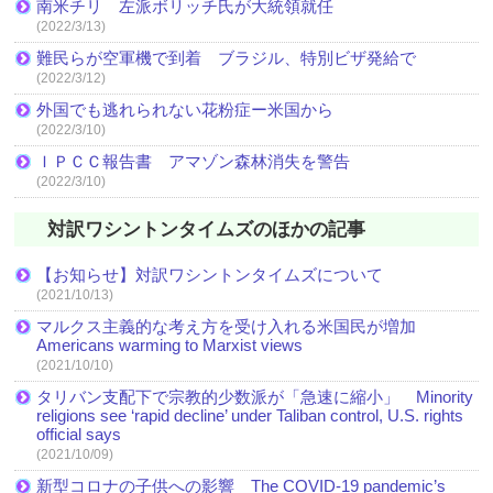
南米チリ 左派ボリッチ氏が大統領就任
(2022/3/13)
難民らが空軍機で到着 ブラジル、特別ビザ発給で
(2022/3/12)
外国でも逃れられない花粉症ー米国から
(2022/3/10)
ＩＰＣＣ報告書 アマゾン森林消失を警告
(2022/3/10)
対訳ワシントンタイムズのほかの記事
【お知らせ】対訳ワシントンタイムズについて
(2021/10/13)
マルクス主義的な考え方を受け入れる米国民が増加
Americans warming to Marxist views
(2021/10/10)
タリバン支配下で宗教的少数派が「急速に縮小」 Minority
religions see ‘rapid decline’ under Taliban control, U.S. rights
official says
(2021/10/09)
新型コロナの子供への影響 The COVID-19 pandemic’s