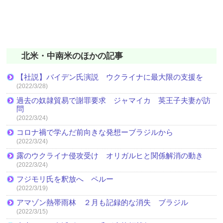
北米・中南米のほかの記事
【社説】バイデン氏演説 ウクライナに最大限の支援を
(2022/3/28)
過去の奴隷貿易で謝罪要求 ジャマイカ 英王子夫妻が訪
問
(2022/3/24)
コロナ禍で学んだ前向きな発想ーブラジルから
(2022/3/24)
露のウクライナ侵攻受け オリガルヒと関係解消の動き
(2022/3/24)
フジモリ氏を釈放へ ペルー
(2022/3/19)
アマゾン熱帯雨林 ２月も記録的な消失 ブラジル
(2022/3/15)