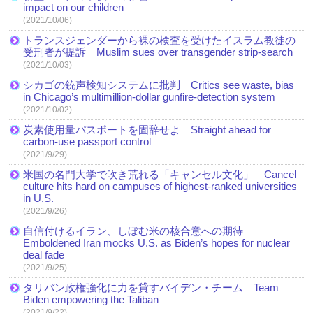
impact on our children
(2021/10/06)
トランスジェンダーから裸の検査を受けたイスラム教徒の
受刑者が提訴 Muslim sues over transgender strip-search
(2021/10/03)
シカゴの銃声検知システムに批判 Critics see waste, bias
in Chicago’s multimillion-dollar gunfire-detection system
(2021/10/02)
炭素使用量パスポートを固辞せよ Straight ahead for
carbon-use passport control
(2021/9/29)
米国の名門大学で吹き荒れる「キャンセル文化」 Cancel
culture hits hard on campuses of highest-ranked universities
in U.S.
(2021/9/26)
自信付けるイラン、しぼむ米の核合意への期待
Emboldened Iran mocks U.S. as Biden’s hopes for nuclear
deal fade
(2021/9/25)
タリバン政権強化に力を貸すバイデン・チーム Team
Biden empowering the Taliban
(2021/9/22)