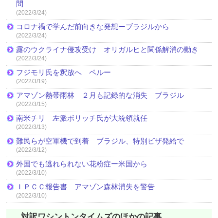
問
(2022/3/24)
コロナ禍で学んだ前向きな発想ーブラジルから
(2022/3/24)
露のウクライナ侵攻受け オリガルヒと関係解消の動き
(2022/3/24)
フジモリ氏を釈放へ ペルー
(2022/3/19)
アマゾン熱帯雨林 ２月も記録的な消失 ブラジル
(2022/3/15)
南米チリ 左派ボリッチ氏が大統領就任
(2022/3/13)
難民らが空軍機で到着 ブラジル、特別ビザ発給で
(2022/3/12)
外国でも逃れられない花粉症ー米国から
(2022/3/10)
ＩＰＣＣ報告書 アマゾン森林消失を警告
(2022/3/10)
対訳ワシントンタイムズのほかの記事