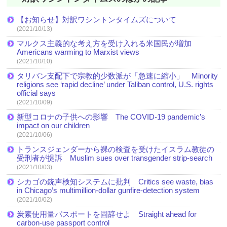
【お知らせ】対訳ワシントンタイムズについて
(2021/10/13)
マルクス主義的な考え方を受け入れる米国民が増加
Americans warming to Marxist views
(2021/10/10)
タリバン支配下で宗教的少数派が「急速に縮小」 Minority
religions see ‘rapid decline’ under Taliban control, U.S. rights
official says
(2021/10/09)
新型コロナの子供への影響 The COVID-19 pandemic’s
impact on our children
(2021/10/06)
トランスジェンダーから裸の検査を受けたイスラム教徒の
受刑者が提訴 Muslim sues over transgender strip-search
(2021/10/03)
シカゴの銃声検知システムに批判 Critics see waste, bias
in Chicago’s multimillion-dollar gunfire-detection system
(2021/10/02)
炭素使用量パスポートを固辞せよ Straight ahead for
carbon-use passport control