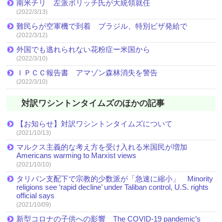
南米チリ 左派ボリッチ氏が大統領就任
(2022/3/13)
難民らが空軍機で到着 ブラジル、特別ビザ発給で
(2022/3/12)
外国でも逃れられない花粉症ー米国から
(2022/3/10)
ＩＰＣＣ報告書 アマゾン森林消失を警告
(2022/3/10)
対訳ワシントンタイムズのほかの記事
【お知らせ】対訳ワシントンタイムズについて
(2021/10/13)
マルクス主義的な考え方を受け入れる米国民が増加
Americans warming to Marxist views
(2021/10/10)
タリバン支配下で宗教的少数派が「急速に縮小」 Minority
religions see ‘rapid decline’ under Taliban control, U.S. rights
official says
(2021/10/09)
新型コロナの子供への影響 The COVID-19 pandemic’s