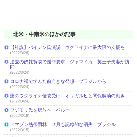
北米・中南米のほかの記事
【社説】バイデン氏演説 ウクライナに最大限の支援を
(2022/3/28)
過去の奴隷貿易で謝罪要求 ジャマイカ 英王子夫妻が訪
問
(2022/3/24)
コロナ禍で学んだ前向きな発想ーブラジルから
(2022/3/24)
露のウクライナ侵攻受け オリガルヒと関係解消の動き
(2022/3/24)
フジモリ氏を釈放へ ペルー
(2022/3/19)
アマゾン熱帯雨林 ２月も記録的な消失 ブラジル
(2022/3/15)