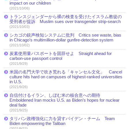
impact on our children
(2021/10/06)
トランスジェンダーから裸の検査を受けたイスラム教徒の
受刑者が提訴 Muslim sues over transgender strip-search
(2021/10/03)
シカゴの銃声検知システムに批判 Critics see waste, bias
in Chicago’s multimillion-dollar gunfire-detection system
(2021/10/02)
炭素使用量パスポートを固辞せよ Straight ahead for
carbon-use passport control
(2021/9/29)
米国の名門大学で吹き荒れる「キャンセル文化」 Cancel
culture hits hard on campuses of highest-ranked universities
in U.S.
(2021/9/26)
自信付けるイラン、しぼむ米の核合意への期待
Emboldened Iran mocks U.S. as Biden’s hopes for nuclear
deal fade
(2021/9/25)
タリバン政権強化に力を貸すバイデン・チーム Team
Biden empowering the Taliban
(2021/9/22)