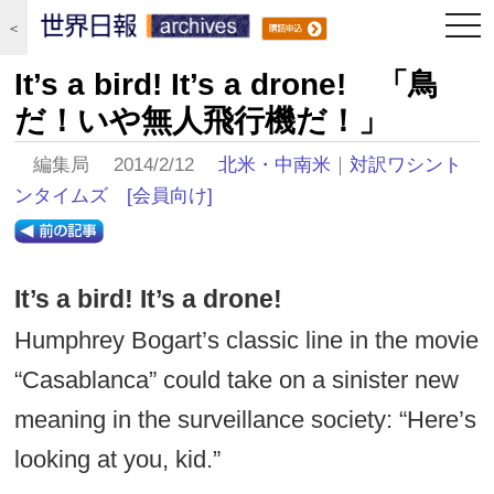
togg
＜
navi
It’s a bird! It’s a drone! 「鳥
だ！いや無人飛行機だ！」
編集局 2014/2/12
北米・中南米
｜
対訳ワシント
ンタイムズ
[会員向け]
It’s a bird! It’s a drone!
Humphrey Bogart’s classic line in the movie
“Casablanca” could take on a sinister new
meaning in the surveillance society: “Here’s
looking at you, kid.”