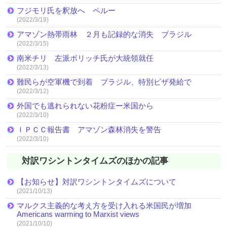
フジモリ氏を釈放へ ペルー
(2022/3/19)
アマゾン熱帯雨林 ２月も記録的な消失 ブラジル
(2022/3/15)
南米チリ 左派ボリッチ氏が大統領就任
(2022/3/13)
難民らが空軍機で到着 ブラジル、特別ビザ発給で
(2022/3/12)
外国でも逃れられない花粉症ー米国から
(2022/3/10)
ＩＰＣＣ報告書 アマゾン森林消失を警告
(2022/3/10)
対訳ワシントンタイムズのほかの記事
【お知らせ】対訳ワシントンタイムズについて
(2021/10/13)
マルクス主義的な考え方を受け入れる米国民が増加
Americans warming to Marxist views
(2021/10/10)