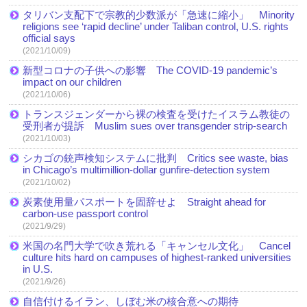
タリバン支配下で宗教的少数派が「急速に縮小」 Minority
religions see ‘rapid decline’ under Taliban control, U.S. rights
official says
(2021/10/09)
新型コロナの子供への影響 The COVID-19 pandemic’s
impact on our children
(2021/10/06)
トランスジェンダーから裸の検査を受けたイスラム教徒の
受刑者が提訴 Muslim sues over transgender strip-search
(2021/10/03)
シカゴの銃声検知システムに批判 Critics see waste, bias
in Chicago’s multimillion-dollar gunfire-detection system
(2021/10/02)
炭素使用量パスポートを固辞せよ Straight ahead for
carbon-use passport control
(2021/9/29)
米国の名門大学で吹き荒れる「キャンセル文化」 Cancel
culture hits hard on campuses of highest-ranked universities
in U.S.
(2021/9/26)
自信付けるイラン、しぼむ米の核合意への期待