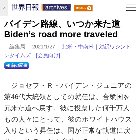
togg
＜
navi
バイデン路線、いつか来た道
Biden’s road more traveled
編集局 2021/1/27
北米・中南米
｜
対訳ワシント
ンタイムズ
[会員向け]
ジョセフ・Ｒ・バイデン・ジュニアの
第46代大統領としての就任は、合衆国を
元来た道へ戻す。彼に投票した何千万人
もの人々にとって、彼のホワイトハウス
入りという昇任は、国が正常な軌道に戻