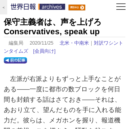
togg
＜
navi
保守主義者は、声を上げろ
Conservatives, speak up
編集局 2020/11/25
北米・中南米
｜
対訳ワシント
ンタイムズ
[会員向け]
左派が右派よりもずっと上手なことが
ある――一度に都市の数ブロックを何日
間も封鎖する話はさておき――それは、
あおり立て、望んだものを手に入れる能
力だ。彼らは、メガホンを握り、報道機