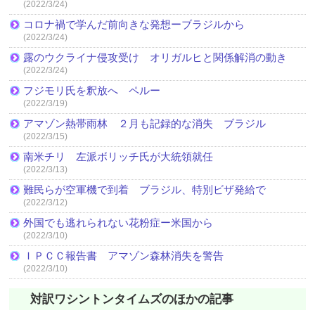
(2022/3/24)
コロナ禍で学んだ前向きな発想ーブラジルから
(2022/3/24)
露のウクライナ侵攻受け オリガルヒと関係解消の動き
(2022/3/24)
フジモリ氏を釈放へ ペルー
(2022/3/19)
アマゾン熱帯雨林 ２月も記録的な消失 ブラジル
(2022/3/15)
南米チリ 左派ボリッチ氏が大統領就任
(2022/3/13)
難民らが空軍機で到着 ブラジル、特別ビザ発給で
(2022/3/12)
外国でも逃れられない花粉症ー米国から
(2022/3/10)
ＩＰＣＣ報告書 アマゾン森林消失を警告
(2022/3/10)
対訳ワシントンタイムズのほかの記事