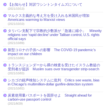
【お知らせ】対訳ワシントンタイムズについて
(2021/10/13)
マルクス主義的な考え方を受け入れる米国民が増加
Americans warming to Marxist views
(2021/10/10)
タリバン支配下で宗教的少数派が「急速に縮小」 Minority
religions see ‘rapid decline’ under Taliban control, U.S. rights
official says
(2021/10/09)
新型コロナの子供への影響 The COVID-19 pandemic’s
impact on our children
(2021/10/06)
トランスジェンダーから裸の検査を受けたイスラム教徒の
受刑者が提訴 Muslim sues over transgender strip-search
(2021/10/03)
シカゴの銃声検知システムに批判 Critics see waste, bias
in Chicago’s multimillion-dollar gunfire-detection system
(2021/10/02)
炭素使用量パスポートを固辞せよ Straight ahead for
carbon-use passport control
(2021/9/29)