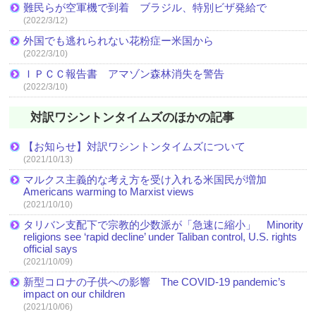
難民らが空軍機で到着 ブラジル、特別ビザ発給で
(2022/3/12)
外国でも逃れられない花粉症ー米国から
(2022/3/10)
ＩＰＣＣ報告書 アマゾン森林消失を警告
(2022/3/10)
対訳ワシントンタイムズのほかの記事
【お知らせ】対訳ワシントンタイムズについて
(2021/10/13)
マルクス主義的な考え方を受け入れる米国民が増加
Americans warming to Marxist views
(2021/10/10)
タリバン支配下で宗教的少数派が「急速に縮小」 Minority
religions see ‘rapid decline’ under Taliban control, U.S. rights
official says
(2021/10/09)
新型コロナの子供への影響 The COVID-19 pandemic’s
impact on our children
(2021/10/06)