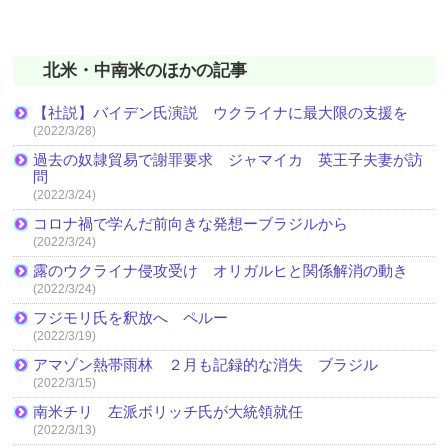
北米・中南米のほかの記事
【社説】バイデン氏演説 ウクライナに最大限の支援を
(2022/3/28)
過去の奴隷貿易で謝罪要求 ジャマイカ 英王子夫妻が訪
問
(2022/3/24)
コロナ禍で学んだ前向きな発想ーブラジルから
(2022/3/24)
露のウクライナ侵攻受け オリガルヒと関係解消の動き
(2022/3/24)
フジモリ氏を釈放へ ペルー
(2022/3/19)
アマゾン熱帯雨林 ２月も記録的な消失 ブラジル
(2022/3/15)
南米チリ 左派ボリッチ氏が大統領就任
(2022/3/13)