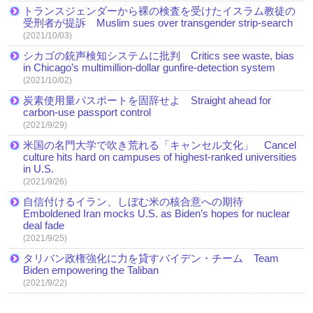
トランスジェンダーから裸の検査を受けたイスラム教徒の
受刑者が提訴 Muslim sues over transgender strip-search
(2021/10/03)
シカゴの銃声検知システムに批判 Critics see waste, bias
in Chicago’s multimillion-dollar gunfire-detection system
(2021/10/02)
炭素使用量パスポートを固辞せよ Straight ahead for
carbon-use passport control
(2021/9/29)
米国の名門大学で吹き荒れる「キャンセル文化」 Cancel
culture hits hard on campuses of highest-ranked universities
in U.S.
(2021/9/26)
自信付けるイラン、しぼむ米の核合意への期待
Emboldened Iran mocks U.S. as Biden’s hopes for nuclear
deal fade
(2021/9/25)
タリバン政権強化に力を貸すバイデン・チーム Team
Biden empowering the Taliban
(2021/9/22)