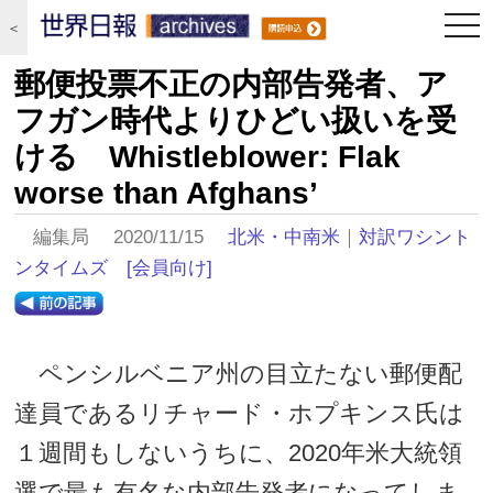
togg
＜
navi
郵便投票不正の内部告発者、ア
フガン時代よりひどい扱いを受
ける Whistleblower: Flak
worse than Afghans’
編集局 2020/11/15
北米・中南米
｜
対訳ワシント
ンタイムズ
[会員向け]
ペンシルベニア州の目立たない郵便配
達員であるリチャード・ホプキンス氏は
１週間もしないうちに、2020年米大統領
選で最も有名な内部告発者になってしま