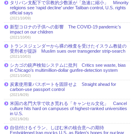
タリバン支配下で宗教的少数派が「急速に縮小」 Minority
religions see ‘rapid decline’ under Taliban control, U.S. rights
official says
(2021/10/09)
新型コロナの子供への影響 The COVID-19 pandemic’s
impact on our children
(2021/10/06)
トランスジェンダーから裸の検査を受けたイスラム教徒の
受刑者が提訴 Muslim sues over transgender strip-search
(2021/10/03)
シカゴの銃声検知システムに批判 Critics see waste, bias
in Chicago’s multimillion-dollar gunfire-detection system
(2021/10/02)
炭素使用量パスポートを固辞せよ Straight ahead for
carbon-use passport control
(2021/9/29)
米国の名門大学で吹き荒れる「キャンセル文化」 Cancel
culture hits hard on campuses of highest-ranked universities
in U.S.
(2021/9/26)
自信付けるイラン、しぼむ米の核合意への期待
Emboldened Iran mocks U.S. as Biden’s hopes for nuclear