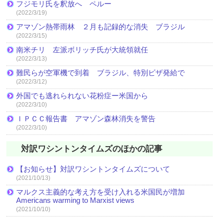
フジモリ氏を釈放へ ペルー
(2022/3/19)
アマゾン熱帯雨林 ２月も記録的な消失 ブラジル
(2022/3/15)
南米チリ 左派ボリッチ氏が大統領就任
(2022/3/13)
難民らが空軍機で到着 ブラジル、特別ビザ発給で
(2022/3/12)
外国でも逃れられない花粉症ー米国から
(2022/3/10)
ＩＰＣＣ報告書 アマゾン森林消失を警告
(2022/3/10)
対訳ワシントンタイムズのほかの記事
【お知らせ】対訳ワシントンタイムズについて
(2021/10/13)
マルクス主義的な考え方を受け入れる米国民が増加
Americans warming to Marxist views
(2021/10/10)