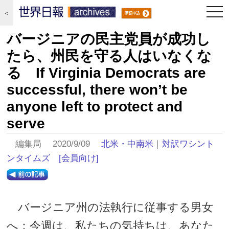
togg
＜
navi
バージニアの民主党員が成功し
たら、州民を守る人はいなくな
る If Virginia Democrats are
successful, there won’t be
anyone left to protect and
serve
編集局 2020/9/09
北米・中南米
｜
対訳ワシント
ンタイムズ
[会員向け]
バージニア州の法執行に従事する男女
へ：今週は、私たちの気持ちは、あなた