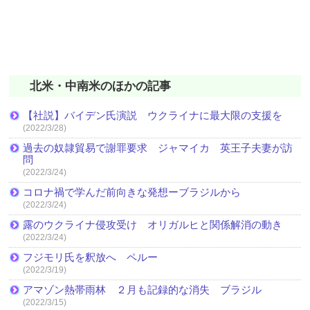
北米・中南米のほかの記事
【社説】バイデン氏演説 ウクライナに最大限の支援を
(2022/3/28)
過去の奴隷貿易で謝罪要求 ジャマイカ 英王子夫妻が訪
問
(2022/3/24)
コロナ禍で学んだ前向きな発想ーブラジルから
(2022/3/24)
露のウクライナ侵攻受け オリガルヒと関係解消の動き
(2022/3/24)
フジモリ氏を釈放へ ペルー
(2022/3/19)
アマゾン熱帯雨林 ２月も記録的な消失 ブラジル
(2022/3/15)