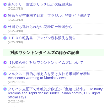
南米チリ 左派ボリッチ氏が大統領就任
(2022/3/13)
難民らが空軍機で到着 ブラジル、特別ビザ発給で
(2022/3/12)
外国でも逃れられない花粉症ー米国から
(2022/3/10)
ＩＰＣＣ報告書 アマゾン森林消失を警告
(2022/3/10)
対訳ワシントンタイムズのほかの記事
【お知らせ】対訳ワシントンタイムズについて
(2021/10/13)
マルクス主義的な考え方を受け入れる米国民が増加
Americans warming to Marxist views
(2021/10/10)
タリバン支配下で宗教的少数派が「急速に縮小」 Minority
religions see ‘rapid decline’ under Taliban control, U.S. rights
official says
(2021/10/09)