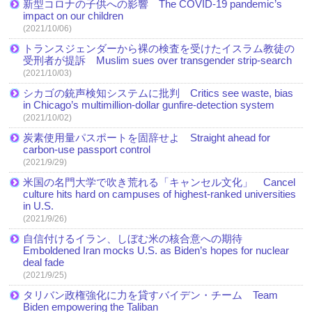
新型コロナの子供への影響 The COVID-19 pandemic’s
impact on our children
(2021/10/06)
トランスジェンダーから裸の検査を受けたイスラム教徒の
受刑者が提訴 Muslim sues over transgender strip-search
(2021/10/03)
シカゴの銃声検知システムに批判 Critics see waste, bias
in Chicago’s multimillion-dollar gunfire-detection system
(2021/10/02)
炭素使用量パスポートを固辞せよ Straight ahead for
carbon-use passport control
(2021/9/29)
米国の名門大学で吹き荒れる「キャンセル文化」 Cancel
culture hits hard on campuses of highest-ranked universities
in U.S.
(2021/9/26)
自信付けるイラン、しぼむ米の核合意への期待
Emboldened Iran mocks U.S. as Biden’s hopes for nuclear
deal fade
(2021/9/25)
タリバン政権強化に力を貸すバイデン・チーム Team
Biden empowering the Taliban