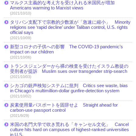
マルクス主義的な考え方を受け入れる米国民が増加
Americans warming to Marxist views
(2021/10/10)
タリバン支配下で宗教的少数派が「急速に縮小」 Minority
religions see ‘rapid decline’ under Taliban control, U.S. rights
official says
(2021/10/09)
新型コロナの子供への影響 The COVID-19 pandemic’s
impact on our children
(2021/10/06)
トランスジェンダーから裸の検査を受けたイスラム教徒の
受刑者が提訴 Muslim sues over transgender strip-search
(2021/10/03)
シカゴの銃声検知システムに批判 Critics see waste, bias
in Chicago’s multimillion-dollar gunfire-detection system
(2021/10/02)
炭素使用量パスポートを固辞せよ Straight ahead for
carbon-use passport control
(2021/9/29)
米国の名門大学で吹き荒れる「キャンセル文化」 Cancel
culture hits hard on campuses of highest-ranked universities
in U.S.