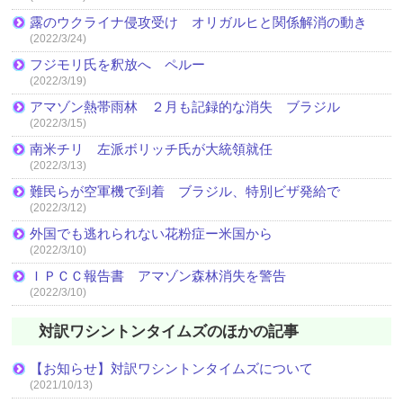
露のウクライナ侵攻受け オリガルヒと関係解消の動き
(2022/3/24)
フジモリ氏を釈放へ ペルー
(2022/3/19)
アマゾン熱帯雨林 ２月も記録的な消失 ブラジル
(2022/3/15)
南米チリ 左派ボリッチ氏が大統領就任
(2022/3/13)
難民らが空軍機で到着 ブラジル、特別ビザ発給で
(2022/3/12)
外国でも逃れられない花粉症ー米国から
(2022/3/10)
ＩＰＣＣ報告書 アマゾン森林消失を警告
(2022/3/10)
対訳ワシントンタイムズのほかの記事
【お知らせ】対訳ワシントンタイムズについて
(2021/10/13)