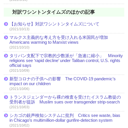
対訳ワシントンタイムズのほかの記事
【お知らせ】対訳ワシントンタイムズについて
(2021/10/13)
マルクス主義的な考え方を受け入れる米国民が増加
Americans warming to Marxist views
(2021/10/10)
タリバン支配下で宗教的少数派が「急速に縮小」 Minority
religions see ‘rapid decline’ under Taliban control, U.S. rights
official says
(2021/10/09)
新型コロナの子供への影響 The COVID-19 pandemic’s
impact on our children
(2021/10/06)
トランスジェンダーから裸の検査を受けたイスラム教徒の
受刑者が提訴 Muslim sues over transgender strip-search
(2021/10/03)
シカゴの銃声検知システムに批判 Critics see waste, bias
in Chicago’s multimillion-dollar gunfire-detection system
(2021/10/02)