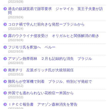
(2022/3/28)
過去の奴隷貿易で謝罪要求 ジャマイカ 英王子夫妻が訪
問
(2022/3/24)
コロナ禍で学んだ前向きな発想ーブラジルから
(2022/3/24)
露のウクライナ侵攻受け オリガルヒと関係解消の動き
(2022/3/24)
フジモリ氏を釈放へ ペルー
(2022/3/19)
アマゾン熱帯雨林 ２月も記録的な消失 ブラジル
(2022/3/15)
南米チリ 左派ボリッチ氏が大統領就任
(2022/3/13)
難民らが空軍機で到着 ブラジル、特別ビザ発給で
(2022/3/12)
外国でも逃れられない花粉症ー米国から
(2022/3/10)
ＩＰＣＣ報告書 アマゾン森林消失を警告
(2022/3/10)