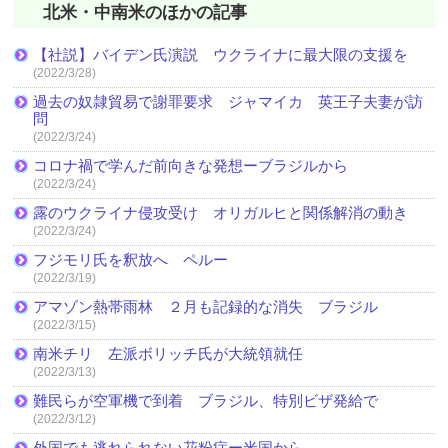
北米・中南米のほかの記事
【社説】バイデン氏演説 ウクライナに最大限の支援を
(2022/3/28)
過去の奴隷貿易で謝罪要求 ジャマイカ 英王子夫妻が訪
問
(2022/3/24)
コロナ禍で学んだ前向きな発想ーブラジルから
(2022/3/24)
露のウクライナ侵攻受け オリガルヒと関係解消の動き
(2022/3/24)
フジモリ氏を釈放へ ペルー
(2022/3/19)
アマゾン熱帯雨林 ２月も記録的な消失 ブラジル
(2022/3/15)
南米チリ 左派ボリッチ氏が大統領就任
(2022/3/13)
難民らが空軍機で到着 ブラジル、特別ビザ発給で
(2022/3/12)
外国でも逃れられない花粉症ー米国から