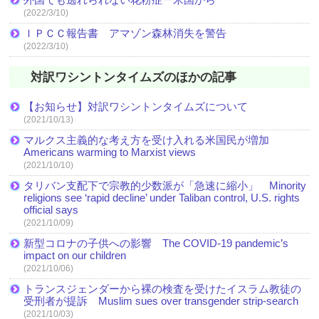
(2022/3/10)
ＩＰＣＣ報告書 アマゾン森林消失を警告
(2022/3/10)
対訳ワシントンタイムズのほかの記事
【お知らせ】対訳ワシントンタイムズについて
(2021/10/13)
マルクス主義的な考え方を受け入れる米国民が増加
Americans warming to Marxist views
(2021/10/10)
タリバン支配下で宗教的少数派が「急速に縮小」 Minority
religions see ‘rapid decline’ under Taliban control, U.S. rights
official says
(2021/10/09)
新型コロナの子供への影響 The COVID-19 pandemic’s
impact on our children
(2021/10/06)
トランスジェンダーから裸の検査を受けたイスラム教徒の
受刑者が提訴 Muslim sues over transgender strip-search
(2021/10/03)