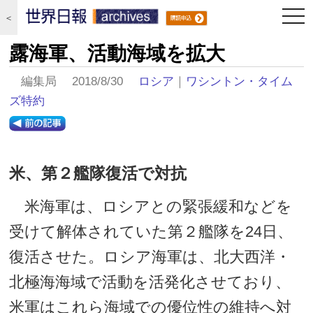
togg
＜
navi
露海軍、活動海域を拡大
編集局 2018/8/30
ロシア
｜
ワシントン・タイム
ズ特約
米、第２艦隊復活で対抗
米海軍は、ロシアとの緊張緩和などを
受けて解体されていた第２艦隊を24日、
復活させた。ロシア海軍は、北大西洋・
北極海海域で活動を活発化させており、
米軍はこれら海域での優位性の維持へ対