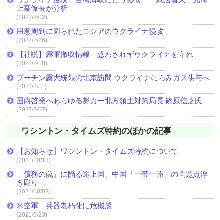
上幕僚長が分析
(2022/3/02)
用意周到に図られたロシアのウクライナ侵攻
(2022/2/26)
【社説】露軍撤収情報 惑わされずウクライナを守れ
(2022/2/18)
プーチン露大統領の北京訪問 ウクライナにらみガス供与へ
(2022/2/11)
国内啓発へあらゆる努力ー北方領土対策局長 篠原信之氏
(2022/2/07)
ワシントン・タイムズ特約のほかの記事
【お知らせ】ワシントン・タイムズ特約について
(2021/10/13)
「債務の罠」に陥る途上国、中国「一帯一路」の問題点浮
き彫り
(2021/10/02)
米空軍 兵器老朽化に危機感
(2021/9/23)