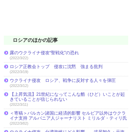
ロシアのほかの記事
露のウクライナ侵攻“聖戦化”の恐れ
(2022/3/22)
ロシア正教会トップ 侵攻に沈黙 強まる批判
(2022/3/19)
ウクライナ侵攻 ロシア、戦争に反対する人々を弾圧
(2022/3/12)
【上昇気流】21世紀になってこんな酷（ひど）いことが起
きていることが信じられない
(2022/3/11)
＜寄稿＞バルカン諸国に経済的影響 セルビア以外はウクラ
イナ支持 アルバニア人ジャーナリスト ミリルダ・ティリ氏
(2022/3/02)
ウクライナ侵攻 台湾海峡にどう影響 ―武居智久・元海