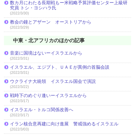
数カ月にわたる長期戦もー米戦略予算評価センター上級研
究員 トシ・ヨシハラ氏
(2022/3/30)
教会の鐘とアザーン オーストリアから
(2022/3/29)
中東・北アフリカのほかの記事
音楽に国境はないーイスラエルから
(2022/3/31)
イスラエル、エジプト、ＵＡＥが異例の首脳会談
(2022/3/31)
ウクライナ大統領 イスラエル国会で演説
(2022/3/22)
戦時下のめぐり逢いーイスラエルから
(2022/3/17)
イスラエル・トルコ関係改善へ
(2022/3/17)
イラン核合意再建に向け進展 警戒強めるイスラエル
(2022/3/03)