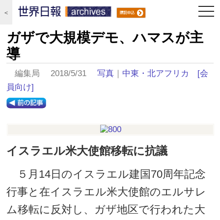
togg
＜
navi
ガザで大規模デモ、ハマスが主
導
編集局 2018/5/31
写真
｜
中東・北アフリカ
[会
員向け]
イスラエル米大使館移転に抗議
５月14日のイスラエル建国70周年記念
行事と在イスラエル米大使館のエルサレ
ム移転に反対し、ガザ地区で行われた大