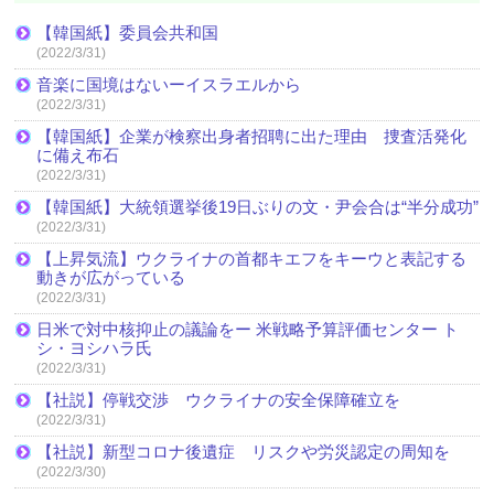
【韓国紙】委員会共和国
(2022/3/31)
音楽に国境はないーイスラエルから
(2022/3/31)
【韓国紙】企業が検察出身者招聘に出た理由 捜査活発化
に備え布石
(2022/3/31)
【韓国紙】大統領選挙後19日ぶりの文・尹会合は“半分成功”
(2022/3/31)
【上昇気流】ウクライナの首都キエフをキーウと表記する
動きが広がっている
(2022/3/31)
日米で対中核抑止の議論をー 米戦略予算評価センター ト
シ・ヨシハラ氏
(2022/3/31)
【社説】停戦交渉 ウクライナの安全保障確立を
(2022/3/31)
【社説】新型コロナ後遺症 リスクや労災認定の周知を
(2022/3/30)