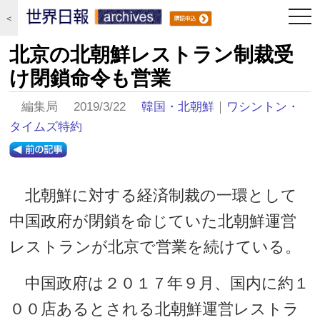
togg
＜
navi
北京の北朝鮮レストラン制裁受
け閉鎖命令も営業
編集局 2019/3/22
韓国・北朝鮮
｜
ワシントン・
タイムズ特約
北朝鮮に対する経済制裁の一環として
中国政府が閉鎖を命じていた北朝鮮運営
レストランが北京で営業を続けている。
中国政府は２０１７年９月、国内に約１
００店あるとされる北朝鮮運営レストラ