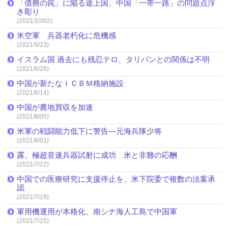
「債務の罠」に陥る途上国、中国「一帯一路」の問題点浮
き彫り
(2021/10/02)
米空軍 兵器老朽化に危機感
(2021/9/23)
イスラム国 過去にも残忍テロ、タリバンとの関係は不明
(2021/8/28)
中国が新たなＩＣＢＭ格納施設
(2021/8/14)
中国が農地買収を加速
(2021/8/05)
米軍の戦闘能力低下に警告―元海兵隊少将
(2021/8/01)
露、極超音速兵器試射に成功 米と非難の応酬
(2021/7/22)
中国での医療研究に支援停止を、米下院委で複数の法案承
認
(2021/7/19)
軍用機運用が本格化、南シナ海人工島で中国軍
(2021/7/15)