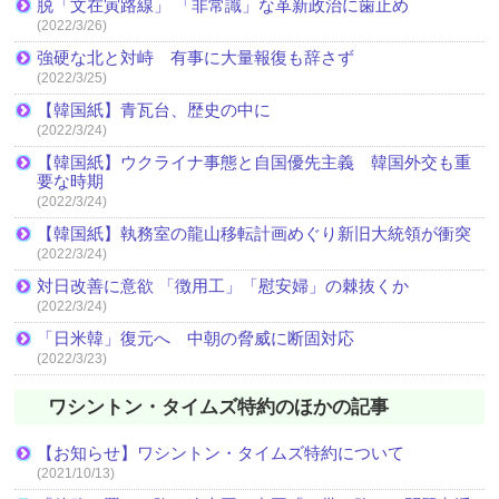
脱「文在寅路線」 「非常識」な革新政治に歯止め
(2022/3/26)
強硬な北と対峙 有事に大量報復も辞さず
(2022/3/25)
【韓国紙】青瓦台、歴史の中に
(2022/3/24)
【韓国紙】ウクライナ事態と自国優先主義 韓国外交も重
要な時期
(2022/3/24)
【韓国紙】執務室の龍山移転計画めぐり新旧大統領が衝突
(2022/3/24)
対日改善に意欲 「徴用工」「慰安婦」の棘抜くか
(2022/3/24)
「日米韓」復元へ 中朝の脅威に断固対応
(2022/3/23)
ワシントン・タイムズ特約のほかの記事
【お知らせ】ワシントン・タイムズ特約について
(2021/10/13)