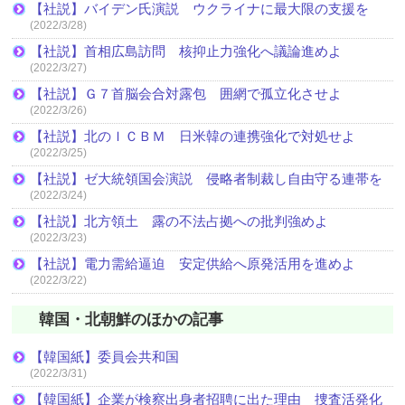
【社説】バイデン氏演説 ウクライナに最大限の支援を
(2022/3/28)
【社説】首相広島訪問 核抑止力強化へ議論進めよ
(2022/3/27)
【社説】Ｇ７首脳会合対露包 囲網で孤立化させよ
(2022/3/26)
【社説】北のＩＣＢＭ 日米韓の連携強化で対処せよ
(2022/3/25)
【社説】ゼ大統領国会演説 侵略者制裁し自由守る連帯を
(2022/3/24)
【社説】北方領土 露の不法占拠への批判強めよ
(2022/3/23)
【社説】電力需給逼迫 安定供給へ原発活用を進めよ
(2022/3/22)
韓国・北朝鮮のほかの記事
【韓国紙】委員会共和国
(2022/3/31)
【韓国紙】企業が検察出身者招聘に出た理由 捜査活発化