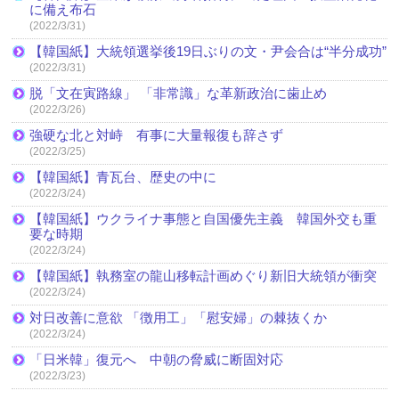
に備え布石
(2022/3/31)
【韓国紙】大統領選挙後19日ぶりの文・尹会合は“半分成功”
(2022/3/31)
脱「文在寅路線」 「非常識」な革新政治に歯止め
(2022/3/26)
強硬な北と対峙 有事に大量報復も辞さず
(2022/3/25)
【韓国紙】青瓦台、歴史の中に
(2022/3/24)
【韓国紙】ウクライナ事態と自国優先主義 韓国外交も重
要な時期
(2022/3/24)
【韓国紙】執務室の龍山移転計画めぐり新旧大統領が衝突
(2022/3/24)
対日改善に意欲 「徴用工」「慰安婦」の棘抜くか
(2022/3/24)
「日米韓」復元へ 中朝の脅威に断固対応
(2022/3/23)