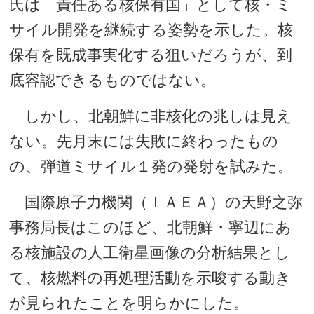
氏は「責任ある核保有国」として核・ミ
サイル開発を継続する姿勢を示した。核
保有を既成事実化する狙いだろうが、到
底容認できるものではない。
しかし、北朝鮮に非核化の兆しは見え
ない。先月末には失敗に終わったもの
の、弾道ミサイル１発の発射を試みた。
国際原子力機関（ＩＡＥＡ）の天野之弥
事務局長はこのほど、北朝鮮・寧辺にあ
る核施設の人工衛星画像の分析結果とし
て、核燃料の再処理活動を示唆する動き
が見られたことを明らかにした。