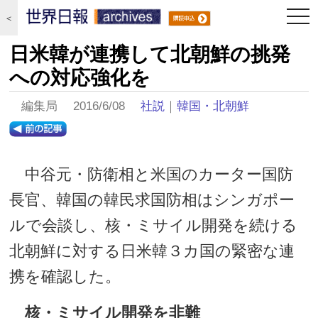
togg
＜
navi
日米韓が連携して北朝鮮の挑発
への対応強化を
編集局 2016/6/08
社説
｜
韓国・北朝鮮
中谷元・防衛相と米国のカーター国防
長官、韓国の韓民求国防相はシンガポー
ルで会談し、核・ミサイル開発を続ける
北朝鮮に対する日米韓３カ国の緊密な連
携を確認した。
核・ミサイル開発を非難