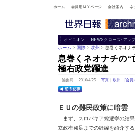
ホーム
会員用ＭＹページ
会社案内
ネ
オピニオン
NEWSクローズ･アッ
ホーム
>
国際
>
欧州
> 息巻くネオナ
息巻くネオナチの“
極右政党躍進
編集局 2016/4/25
写真
｜
欧州
[会員
ＥＵの難民政策に暗雲
まず、スロバキア総選挙の結果
立政権発足までの経緯を紹介する