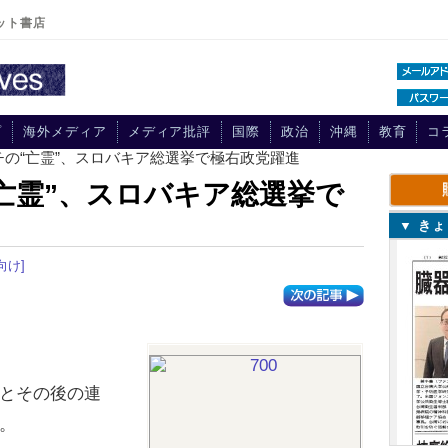
ット書店
プ
海外メディア
メディア批評
国際
政治
沖縄
教育
コ
チの“亡霊”、スロバキア総選挙で極右政党躍進
亡霊”、スロバキア総選挙で
▼ き
向け]
とその後の連
。