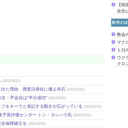
【韓
会合は
欧州のほ
教会
マク
１日
ウク
クロ
ら
(2022/3/31)
に出た理由 捜査活発化に備え布石
(2022/3/31)
文・尹会合は“半分成功”
(2022/3/31)
エフをキーウと表記する動きが広がっている
(2022/3/31)
略予算評価センター トシ・ヨシハラ氏
(2022/3/31)
安全保障確立を
(2022/3/31)