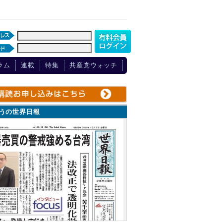
ラム
連載
特集
共産党ウォッチ
ょうの世界日報