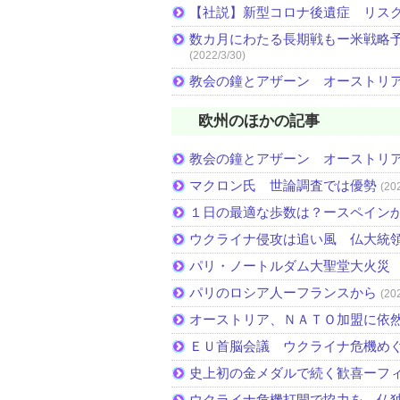
【社説】新型コロナ後遺症 リス
数カ月にわたる長期戦もー米戦略予
(2022/3/30)
教会の鐘とアザーン オーストリ
欧州のほかの記事
教会の鐘とアザーン オーストリ
マクロン氏 世論調査では優勢
(20
１日の最適な歩数は？ースペイン
ウクライナ侵攻は追い風 仏大統
パリ・ノートルダム大聖堂大火災
パリのロシア人ーフランスから
(20
オーストリア、ＮＡＴＯ加盟に依
ＥＵ首脳会議 ウクライナ危機め
史上初の金メダルで続く歓喜ーフ
ウクライナ危機打開で協力を 仏