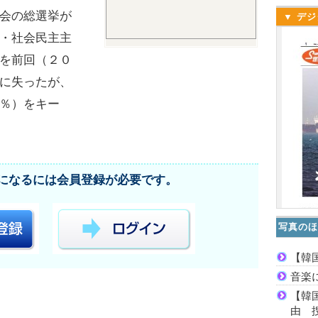
会の総選挙が
▼ デジ
・社会民主主
を前回（２０
に失ったが、
％）をキー
になるには会員登録が必要です。
写真のほ
【韓
音楽
【韓
由 