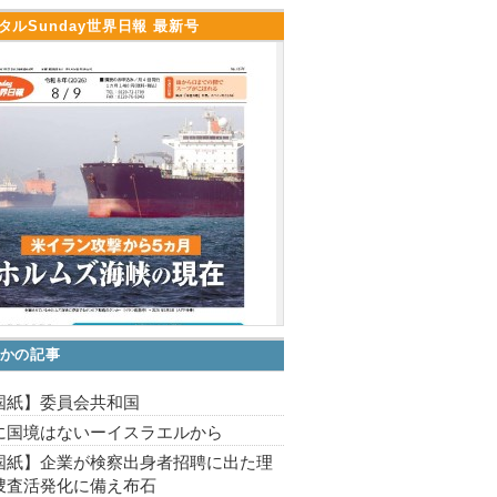
タルSunday世界日報 最新号
かの記事
国紙】委員会共和国
に国境はないーイスラエルから
国紙】企業が検察出身者招聘に出た理
捜査活発化に備え布石