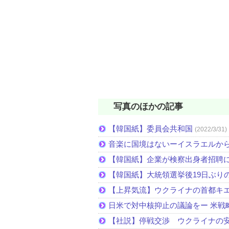
写真のほかの記事
【韓国紙】委員会共和国
(2022/3/31)
音楽に国境はないーイスラエルか
【韓国紙】企業が検察出身者招聘
【韓国紙】大統領選挙後19日ぶりの
【上昇気流】ウクライナの首都キ
日米で対中核抑止の議論をー 米戦
【社説】停戦交渉 ウクライナの