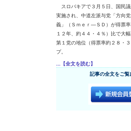
スロバキアで３月５日、国民議
実施され、中道左派与党「方向党
義」（Ｓｍｅｒ―ＳＤ）が得票率
１２年、約４４・４％）比で大幅
第１党の地位（得票率約２８・３
プ。
...【全文を読む】
記事の全文をご覧