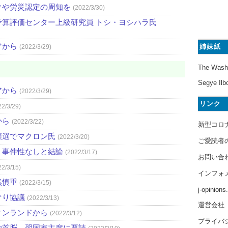
クや労災認定の周知を
(2022/3/30)
算評価センター上級研究員 トシ・ヨシハラ氏
アから
姉妹紙
(2022/3/29)
The Wash
Segye Ilb
アから
(2022/3/29)
リンク
22/3/29)
から
(2022/3/22)
新型コロ
領選でマクロン氏
(2022/3/20)
ご愛読者
 事件性なしと結論
(2022/3/17)
お問い合
22/3/15)
インフォ
然慎重
(2022/3/15)
j-opinion
ぐり協議
(2022/3/13)
運営会社
ィンランドから
(2022/3/12)
プライバ
独首脳 習国家主席に要請