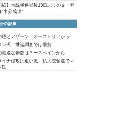
国紙】大統領選挙後19日ぶりの文・尹
“半分成功”
かの記事
の鐘とアザーン オーストリアから
ロン氏 世論調査では優勢
の最適な歩数は？ースペインから
ライナ侵攻は追い風 仏大統領選でマ
ン氏