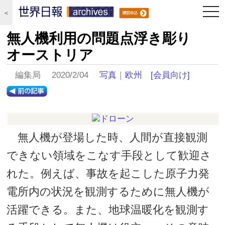
togg
＜
navi
無人機利用の問題点浮き彫り
オーストリア
編集局 2020/2/04
写真
｜
欧州
[会員向け]
無人機が登場した時、人間が直接観測
できない領域をこなす手段として歓迎さ
れた。例えば、事故を起こした原子力発
電所内の状況を観測するために無人機が
活躍できる。また、地球温暖化を観測す