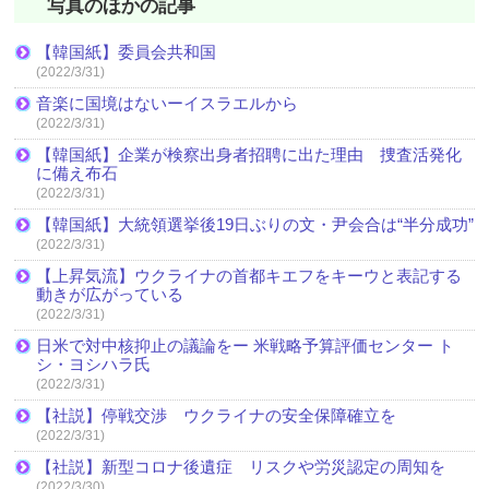
写真のほかの記事
【韓国紙】委員会共和国
(2022/3/31)
音楽に国境はないーイスラエルから
(2022/3/31)
【韓国紙】企業が検察出身者招聘に出た理由 捜査活発化
に備え布石
(2022/3/31)
【韓国紙】大統領選挙後19日ぶりの文・尹会合は“半分成功”
(2022/3/31)
【上昇気流】ウクライナの首都キエフをキーウと表記する
動きが広がっている
(2022/3/31)
日米で対中核抑止の議論をー 米戦略予算評価センター ト
シ・ヨシハラ氏
(2022/3/31)
【社説】停戦交渉 ウクライナの安全保障確立を
(2022/3/31)
【社説】新型コロナ後遺症 リスクや労災認定の周知を
(2022/3/30)