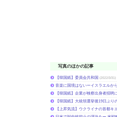
写真のほかの記事
【韓国紙】委員会共和国
(2022/3/31)
音楽に国境はないーイスラエルか
【韓国紙】企業が検察出身者招聘
【韓国紙】大統領選挙後19日ぶりの
【上昇気流】ウクライナの首都キ
日米で対中核抑止の議論をー 米戦