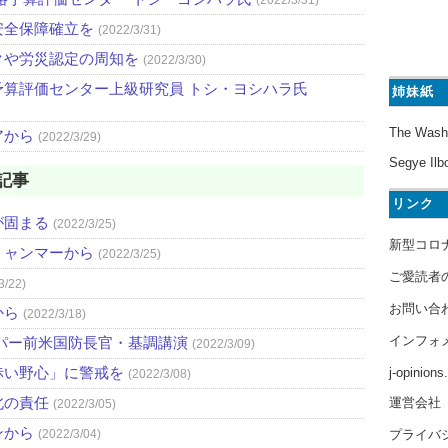
安全保障確立を
(2022/3/31)
クや労災認定の周知を
(2022/3/30)
算評価センター上級研究員 トシ・ヨシハラ氏
姉妹紙
The Wash
アから
(2022/3/29)
Segye Ilb
記事
リンク
が固まる
(2022/3/25)
新型コロ
ミャンマーから
(2022/3/25)
ご愛読者
3/22)
お問い合
から
(2022/3/18)
インフォ
パー前米国防長官・基調講演
(2022/3/09)
赤い野心」に警戒を
j-opinion
(2022/3/08)
北の責任
運営会社
(2022/3/05)
ンから
プライバ
(2022/3/04)