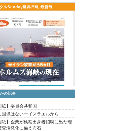
タルSunday世界日報 最新号
かの記事
国紙】委員会共和国
に国境はないーイスラエルから
国紙】企業が検察出身者招聘に出た理
捜査活発化に備え布石