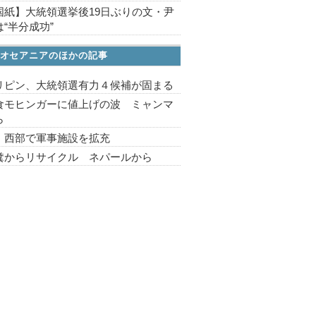
国紙】大統領選挙後19日ぶりの文・尹
“半分成功”
オセアニアのほかの記事
リピン、大統領選有力４候補が固まる
食モヒンガーに値上げの波 ミャンマ
ら
 西部で軍事施設を拡充
糞からリサイクル ネパールから