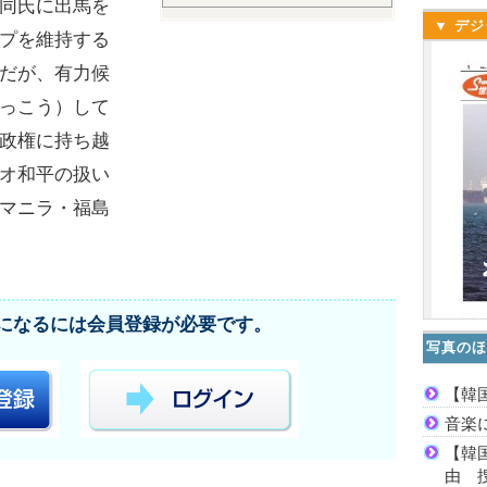
同氏に出馬を
▼ デジ
プを維持する
だが、有力候
っこう）して
政権に持ち越
オ和平の扱い
マニラ・福島
になるには会員登録が必要です。
写真のほ
【韓
音楽
【韓
由 