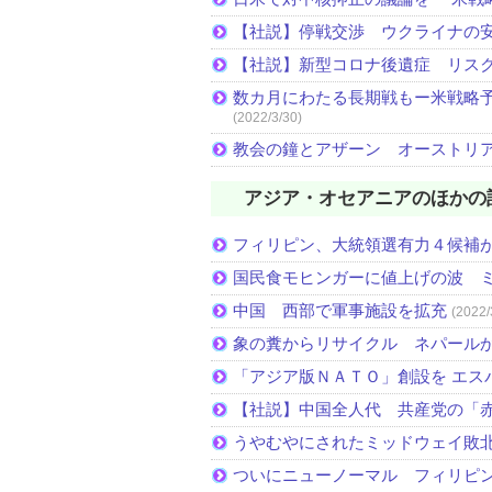
【社説】停戦交渉 ウクライナの
【社説】新型コロナ後遺症 リス
数カ月にわたる長期戦もー米戦略予
(2022/3/30)
教会の鐘とアザーン オーストリ
アジア・オセアニアのほかの
フィリピン、大統領選有力４候補
国民食モヒンガーに値上げの波 
中国 西部で軍事施設を拡充
(2022/
象の糞からリサイクル ネパール
「アジア版ＮＡＴＯ」創設を エス
【社説】中国全人代 共産党の「
うやむやにされたミッドウェイ敗
ついにニューノーマル フィリピ