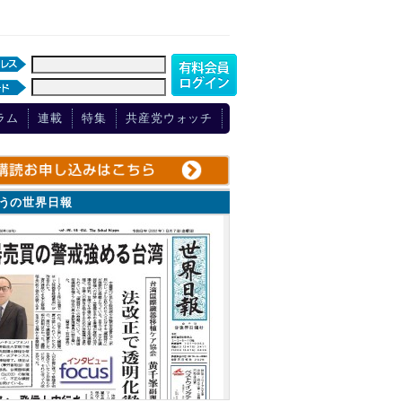
ラム
連載
特集
共産党ウォッチ
ょうの世界日報