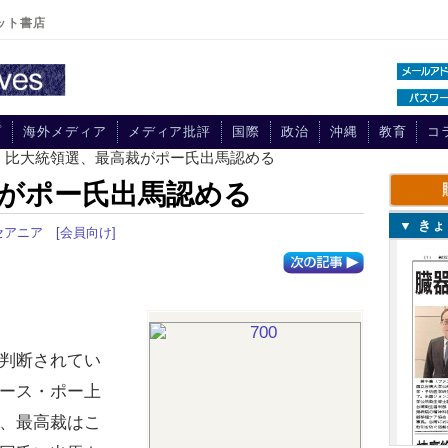
ット書店
プ
海外メディア
メディア批評
国際
政治
沖縄
教育
コ
> 比大統領選、最高裁がポー氏出馬認める
がポー氏出馬認める
▼ き
セアニア
[会員向け]
判断されてい
ース・ポー上
、最高裁はこ