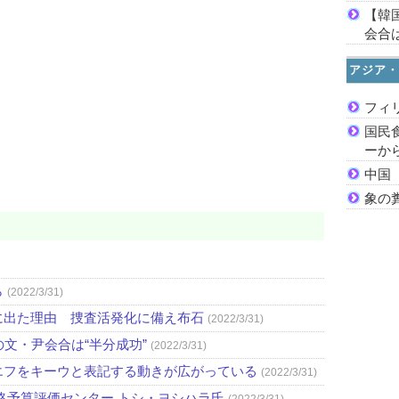
【韓
会合は
アジア・
フィ
国民
ーか
中国
象の
ら
(2022/3/31)
に出た理由 捜査活発化に備え布石
(2022/3/31)
文・尹会合は“半分成功”
(2022/3/31)
エフをキーウと表記する動きが広がっている
(2022/3/31)
略予算評価センター トシ・ヨシハラ氏
(2022/3/31)