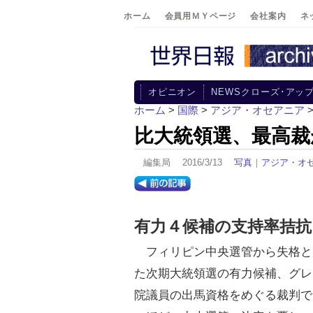
ホーム
会員用ＭＹページ
会社案内
ネ
オピニオン
NEWSクローズ･アッ
ホーム
>
国際
>
アジア・オセアニア
比大統領選、最高裁
編集局 2016/3/13
写真
｜
アジア・オ
有力４候補の支持率拮抗
フィリピン中央選管から失格と
た次期大統領選の有力候補、グレ
院議員の出馬資格をめぐる裁判で