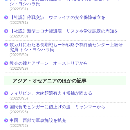
シ・ヨシハラ氏
(2022/3/31)
【社説】停戦交渉 ウクライナの安全保障確立を
(2022/3/31)
【社説】新型コロナ後遺症 リスクや労災認定の周知を
(2022/3/30)
数カ月にわたる長期戦もー米戦略予算評価センター上級研
究員 トシ・ヨシハラ氏
(2022/3/30)
教会の鐘とアザーン オーストリアから
(2022/3/29)
アジア・オセアニアのほかの記事
フィリピン、大統領選有力４候補が固まる
(2022/3/25)
国民食モヒンガーに値上げの波 ミャンマーから
(2022/3/25)
中国 西部で軍事施設を拡充
(2022/3/22)