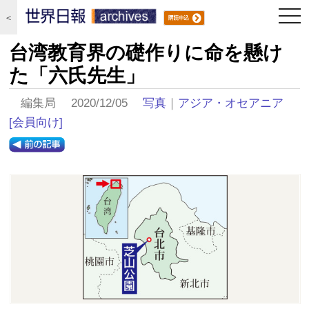
togg
＜
navi
台湾教育界の礎作りに命を懸け
た「六氏先生」
編集局 2020/12/05
写真
｜
アジア・オセアニア
[会員向け]