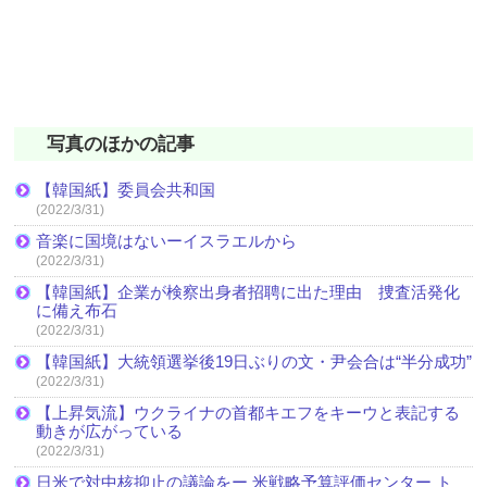
写真のほかの記事
【韓国紙】委員会共和国
(2022/3/31)
音楽に国境はないーイスラエルから
(2022/3/31)
【韓国紙】企業が検察出身者招聘に出た理由 捜査活発化
に備え布石
(2022/3/31)
【韓国紙】大統領選挙後19日ぶりの文・尹会合は“半分成功”
(2022/3/31)
【上昇気流】ウクライナの首都キエフをキーウと表記する
動きが広がっている
(2022/3/31)
日米で対中核抑止の議論をー 米戦略予算評価センター ト