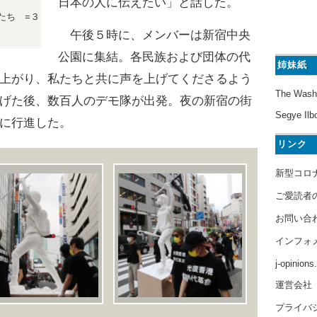
日本の人に伝えたい」と話した。
たち =３
午後５時に、メンバーは新宿中央
公園に集結。各民族および団体の代
姉妹紙
上がり、私たちと共に声を上げてくださるよう
The Wash
げた後、数百人のデモ隊が出発。夜の新宿の街
Segye Ilb
に行進した。
リンク
新型コロ
ご愛読者
お問い合
インフォ
j-opinion
運営会社
プライバ