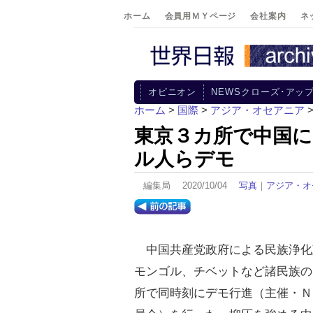
ホーム
会員用ＭＹページ
会社案内
ネ
オピニオン
NEWSクローズ･アッ
ホーム
>
国際
>
アジア・オセアニア
東京３カ所で中国に
ル人らデモ
編集局 2020/10/04
写真
｜
アジア・オ
中国共産党政府による民族浄化
モンゴル、チベットなど諸民族の
所で同時刻にデモ行進（主催・Ｎ