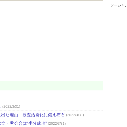
ソーシャ
ら
(2022/3/31)
に出た理由 捜査活発化に備え布石
(2022/3/31)
文・尹会合は“半分成功”
(2022/3/31)