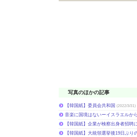
写真のほかの記事
【韓国紙】委員会共和国
(2022/3/31)
音楽に国境はないーイスラエルか
【韓国紙】企業が検察出身者招聘
【韓国紙】大統領選挙後19日ぶりの