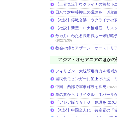
【上昇気流】ウクライナの首都キ
日米で対中核抑止の議論をー 米戦
【社説】停戦交渉 ウクライナの
【社説】新型コロナ後遺症 リス
数カ月にわたる長期戦もー米戦略予
(2022/3/30)
教会の鐘とアザーン オーストリ
アジア・オセアニアのほかの
フィリピン、大統領選有力４候補
国民食モヒンガーに値上げの波 
中国 西部で軍事施設を拡充
(2022/
象の糞からリサイクル ネパール
「アジア版ＮＡＴＯ」創設を エス
【社説】中国全人代 共産党の「