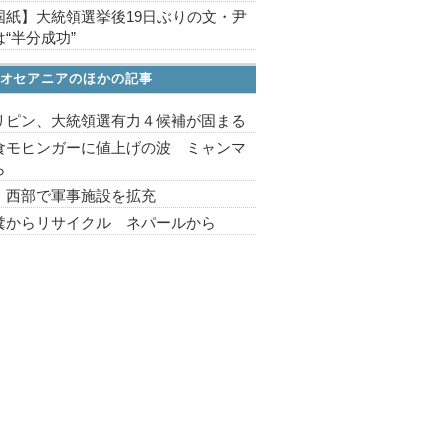
国紙】大統領選挙後19日ぶりの文・尹
“半分成功”
オセアニアのほかの記事
リピン、大統領選有力４候補が固まる
食モヒンガーに値上げの波 ミャンマ
ら
 西部で軍事施設を拡充
糞からリサイクル ネパールから