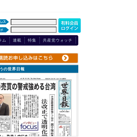
ラム
連載
特集
共産党ウォッチ
ょうの世界日報