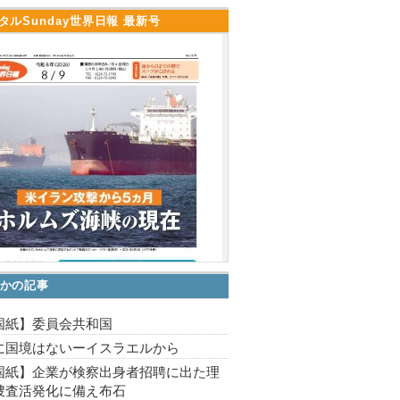
タルSunday世界日報 最新号
かの記事
国紙】委員会共和国
に国境はないーイスラエルから
国紙】企業が検察出身者招聘に出た理
捜査活発化に備え布石