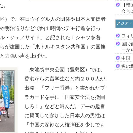
【韓
た。
会合は
区）で、在日ウイグル人の団体や日本人支援者
アジア・
や明治通りなどで約１時間のデモ行進を行っ
フィ
ル・ジェノサイド」と記されたＴシャツを着
国民
らが建国した「東トルキスタン共和国」の国旗
ーか
と力強い声を上げた。
中国
象の
東池袋中央公園（豊島区）では、
香港からの留学生など約２００人が
出発。「フリー香港」と書かれたプ
ラカードを手に「国家安全法を撤回
しろ！」などと叫んだ。デモの趣旨
に賛同して参加した日本人の男性は
「中国の深刻な人権弾圧を少しでも