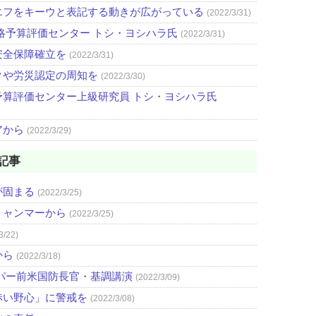
エフをキーウと表記する動きが広がっている
(2022/3/31)
略予算評価センター トシ・ヨシハラ氏
(2022/3/31)
安全保障確立を
(2022/3/31)
クや労災認定の周知を
(2022/3/30)
算評価センター上級研究員 トシ・ヨシハラ氏
アから
(2022/3/29)
記事
が固まる
(2022/3/25)
ミャンマーから
(2022/3/25)
3/22)
から
(2022/3/18)
パー前米国防長官・基調講演
(2022/3/09)
赤い野心」に警戒を
(2022/3/08)