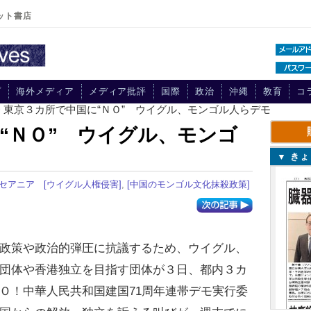
ット書店
プ
海外メディア
メディア批評
国際
政治
沖縄
教育
コ
> 東京３カ所で中国に“ＮＯ” ウイグル、モンゴル人らデモ
“ＮＯ” ウイグル、モンゴ
▼ き
セアニア
[ウイグル人権侵害]
,
[中国のモンゴル文化抹殺政策]
政策や政治的弾圧に抗議するため、ウイグル、
団体や香港独立を目指す団体が３日、都内３カ
Ｏ！中華人民共和国建国71周年連帯デモ実行委