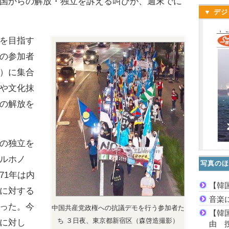
国からの解放・独立を訴える叫びが、週末でに
▼ デジ
を目指す
の参加者
）に集合
や文化抹
の解放を
の独立を
ルホノ
写真のほ
71年は内
【韓
に対する
音楽
った。今
中国共産党政権への抗議デモを行う参加者た
【韓
ち ３日夜、東京都新宿区（森啓造撮影）
に対し
由 