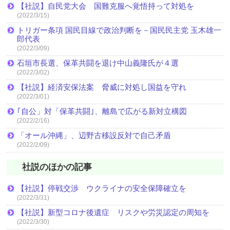
【社説】自民党大会 国難克服へ覚悟持って対処を
(2022/3/15)
トリガー条項 国民目線で政治判断を－国民民主党 玉木雄一
郎代表
(2022/3/09)
石垣市長選、保革共闘を退け中山義隆氏が４選
(2022/3/02)
【社説】経済安保法案 脅威に対処し国益を守れ
(2022/3/01)
｢自公」対「保革共闘｣、離島で広がる新対立構図
(2022/2/16)
「オール沖縄」、辺野古移設反対で自己矛盾
(2022/2/09)
社説のほかの記事
【社説】停戦交渉 ウクライナの安全保障確立を
(2022/3/31)
【社説】新型コロナ後遺症 リスクや労災認定の周知を
(2022/3/30)