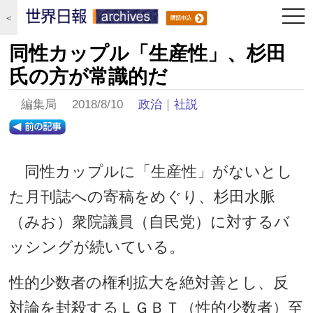
togg
＜
navi
同性カップル「生産性」、杉田
氏の方が常識的だ
編集局 2018/8/10
政治
｜
社説
同性カップルに「生産性」がないとし
た月刊誌への寄稿をめぐり、杉田水脈
（みお）衆院議員（自民党）に対するバ
ッシングが続いている。
性的少数者の権利拡大を絶対善とし、反
対論を封殺するＬＧＢＴ（性的少数者）至