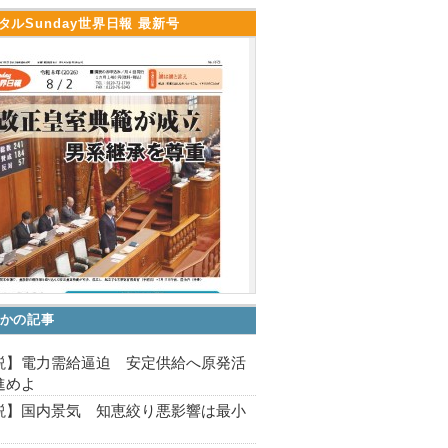
タルSunday世界日報 最新号
かの記事
説】電力需給逼迫 安定供給へ原発活
進めよ
説】国内景気 知恵絞り悪影響は最小