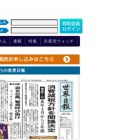
ラム
連載
特集
共産党ウォッチ
ょうの世界日報