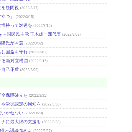
性を疑問視
(2022/3/17)
に立つ」
(2022/3/15)
覚悟持って対処を
(2022/3/15)
を－国民民主党 玉木雄一郎代表
(2022/3/09)
義隆氏が４選
(2022/3/02)
処し国益を守れ
(2022/3/01)
がる新対立構図
(2022/2/16)
で自己矛盾
(2022/2/09)
安全保障確立を
(2022/3/31)
クや労災認定の周知を
(2022/3/30)
失いかねない
(2022/3/29)
イナに最大限の支援を
(2022/3/28)
強化へ議論進めよ
(2022/3/27)