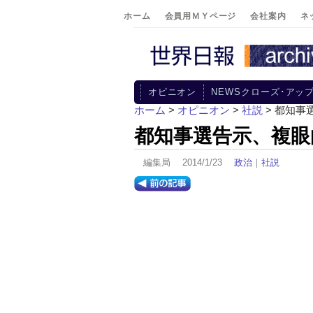
ホーム
会員用ＭＹページ
会社案内
ネ
オピニオン
NEWSクローズ･アッ
ホーム
>
オピニオン
>
社説
> 都知
都知事選告示、複眼
編集局 2014/1/23
政治
｜
社説