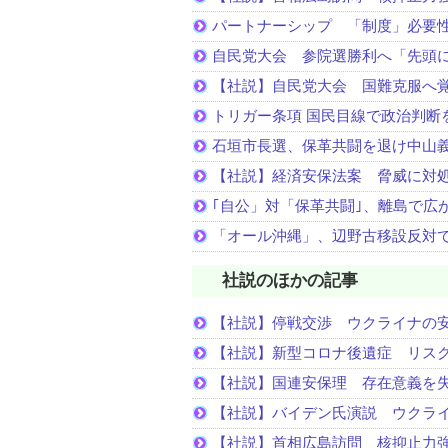
パートナーシップ 「制度」必要
自民党大会 参院選勝利へ「先頭
【社説】自民党大会 国難克服へ
トリガー条項 国民目線で政治判断
石垣市長選、保革共闘を退け中山
【社説】経済安保法案 脅威に対
｢自公」対「保革共闘｣、離島で広
「オール沖縄」、辺野古移設反対
社説のほかの記事
【社説】停戦交渉 ウクライナの
【社説】新型コロナ後遺症 リス
【社説】国連安保理 存在意義を
【社説】バイデン氏演説 ウクラ
【社説】首相広島訪問 核抑止力