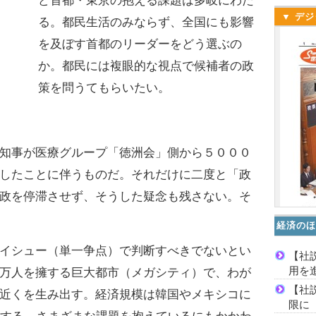
ど首都・東京の抱える課題は多岐にわた
▼ デジ
る。都民生活のみならず、全国にも影響
を及ぼす首都のリーダーをどう選ぶの
か。都民には複眼的な視点で候補者の政
策を問うてもらいたい。
知事が医療グループ「徳洲会」側から５０００
したことに伴うものだ。それだけに二度と「政
政を停滞させず、そうした疑念も残さない。そ
経済のほ
イシュー（単一争点）で判断すべきでないとい
【社
用を
万人を擁する巨大都市（メガシティ）で、わが
【社
近くを生み出す。経済規模は韓国やメキシコに
限に