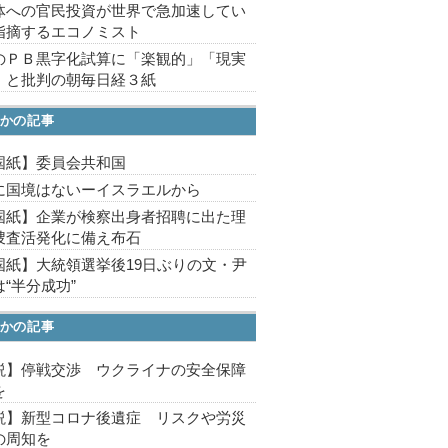
体への官民投資が世界で急加速してい
指摘するエコノミスト
のＰＢ黒字化試算に「楽観的」「現実
」と批判の朝毎日経３紙
かの記事
国紙】委員会共和国
に国境はないーイスラエルから
国紙】企業が検察出身者招聘に出た理
捜査活発化に備え布石
国紙】大統領選挙後19日ぶりの文・尹
“半分成功”
かの記事
説】停戦交渉 ウクライナの安全保障
を
説】新型コロナ後遺症 リスクや労災
の周知を