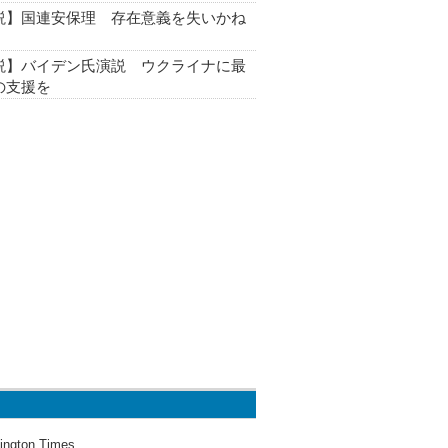
説】国連安保理 存在意義を失いかね
説】バイデン氏演説 ウクライナに最
の支援を
ington Times