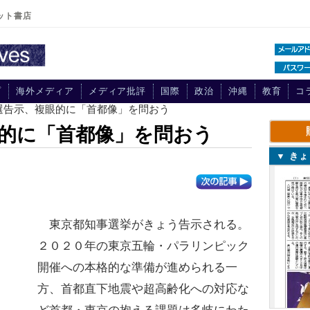
ット書店
プ
海外メディア
メディア批評
国際
政治
沖縄
教育
コ
事選告示、複眼的に「首都像」を問おう
的に「首都像」を問おう
▼ き
東京都知事選挙がきょう告示される。
２０２０年の東京五輪・パラリンピック
開催への本格的な準備が進められる一
方、首都直下地震や超高齢化への対応な