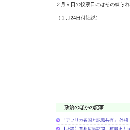
２月９日の投票日にはその練られ
（１月24日付社説）
政治のほかの記事
「アフリカ各国と認識共有」 外相
【社説】首相広島訪問 核抑止力