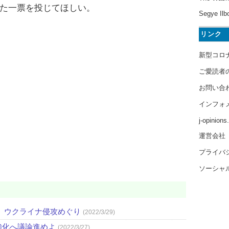
た一票を投じてほしい。
Segye Ilb
リンク
新型コロ
ご愛読者
お問い合
インフォ
j-opinion
運営会社
プライバ
ソーシャ
 ウクライナ侵攻めぐり
(2022/3/29)
強化へ議論進めよ
(2022/3/27)