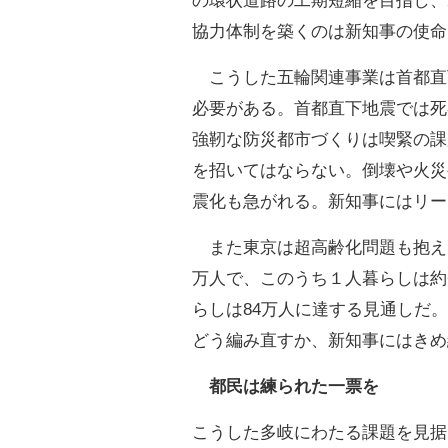
の環状道路の工期短縮を目指し、
協力体制を築くのは新知事の使命
こうした五輪関連事業は首都直
必要がある。首都直下地震では死
強靭な防災都市づくりは喫緊の課
を招いてはならない。倒壊や火災
震化も急がれる。新知事にはリー
また東京は超高齢化問題も抱え
万人で、このうち１人暮らしは約
らしは84万人に達する見通しだ
どう編み直すか、新知事にはきめ
都民は練られた一票を
こうした多岐にわたる課題を見据