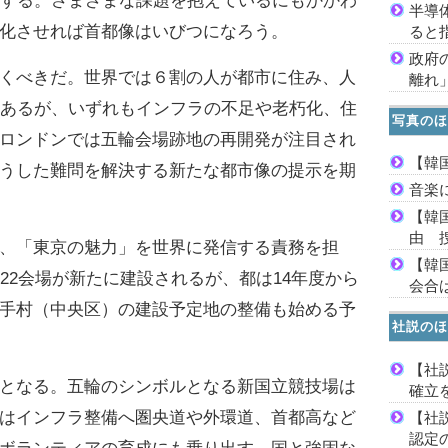
達する。さまざまな課題を抱えているにもかかわ
半導
化させれば首都像はいびつになろう。
ると
政府
くべきだ。世界では６割の人が都市に住み、人
離れ
7あるが、いずれもインフラの不足や老朽化、住
写真のほ
ロンドンでは五輪会場跡地の再開発が注目され
【韓
うした難問を解決する新たな都市像の提示を期
音楽
【韓
由 
、「東京の魅力」を世界に発信する責務を担
【韓
22会場が新たに建設されるが、都は14年度から
会合は
手村（中央区）の建設予定地の整備も始める予
社説のほ
【社
となる。五輪のシンボルとなる新国立競技場は
確立
はインフラ整備へ圏央道や外環道、首都高など
【社
認定