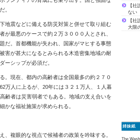
ボランティアの育成にも乗り出す。国と強固な
【社
だ。
ない
【社
下地震などに備える防災対策と併せて取り組む
大限
者が最悪のケースで約２万３０００人とされ、
題だ。首都機能が失われ、国家がマヒする事態
被害が甚大になるとみられる木造密集地域の耐
ダーシップが必須だ。
る。現在、都内の高齢者は全国最多の約２７０
62万人に上るが、20年には３２１万人、１人暮
。高齢者は災害弱者でもある。地域の支え合いを
細かな福祉施策が求められる。
姉妹紙
え、複眼的な視点で候補者の政策を吟味する。
The Wash