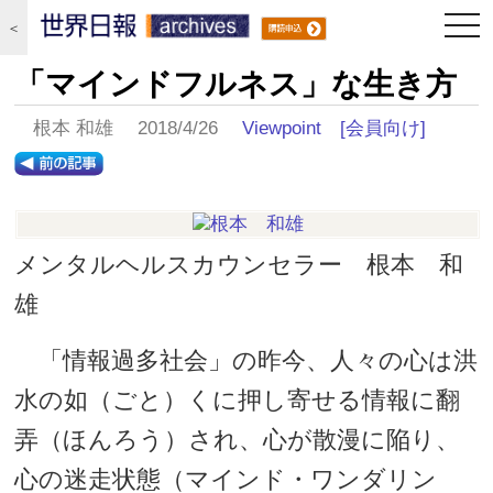
togg
＜
navi
「マインドフルネス」な生き方
根本 和雄 2018/4/26
Viewpoint
[会員向け]
メンタルヘルスカウンセラー 根本 和
雄
「情報過多社会」の昨今、人々の心は洪
水の如（ごと）くに押し寄せる情報に翻
弄（ほんろう）され、心が散漫に陥り、
心の迷走状態（マインド・ワンダリン