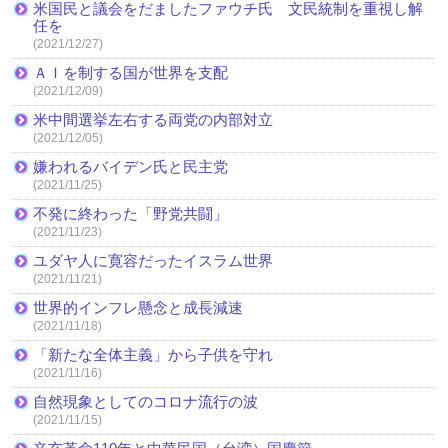
米国民と議会をだましたファウチ氏 文民統制を重視し解
任を
(2021/12/27)
ＡＩを制する国が世界を支配
(2021/12/09)
米中間選挙左右する両党の内部対立
(2021/12/05)
嫌われるバイデン氏と民主党
(2021/11/25)
不発に終わった「野党共闘」
(2021/11/23)
ユダヤ人に寛容だったイスラム世界
(2021/11/21)
世界的インフレ懸念と成長減速
(2021/11/18)
「新たな全体主義」から子供を守れ
(2021/11/16)
自然現象としてのコロナ流行の波
(2021/11/15)