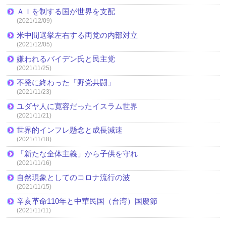
ＡＩを制する国が世界を支配
(2021/12/09)
米中間選挙左右する両党の内部対立
(2021/12/05)
嫌われるバイデン氏と民主党
(2021/11/25)
不発に終わった「野党共闘」
(2021/11/23)
ユダヤ人に寛容だったイスラム世界
(2021/11/21)
世界的インフレ懸念と成長減速
(2021/11/18)
「新たな全体主義」から子供を守れ
(2021/11/16)
自然現象としてのコロナ流行の波
(2021/11/15)
辛亥革命110年と中華民国（台湾）国慶節
(2021/11/11)