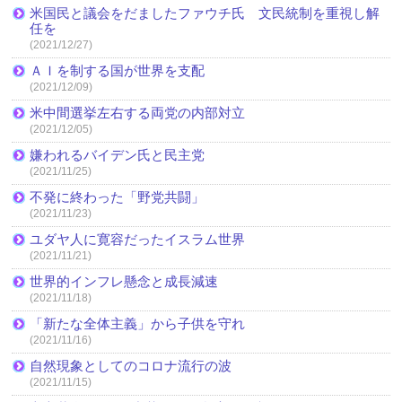
米国民と議会をだましたファウチ氏 文民統制を重視し解
任を
(2021/12/27)
ＡＩを制する国が世界を支配
(2021/12/09)
米中間選挙左右する両党の内部対立
(2021/12/05)
嫌われるバイデン氏と民主党
(2021/11/25)
不発に終わった「野党共闘」
(2021/11/23)
ユダヤ人に寛容だったイスラム世界
(2021/11/21)
世界的インフレ懸念と成長減速
(2021/11/18)
「新たな全体主義」から子供を守れ
(2021/11/16)
自然現象としてのコロナ流行の波
(2021/11/15)