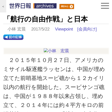
togg
＜
navi
「航行の自由作戦」と日本
小林 宏晨 2017/5/22
Viewpoint
[会員向け]
２０１５年１０月２７日、アメリカの
ミサイル駆逐艦ラッセンは、中国が埋め
立てた前哨基地スービ礁から１２カイリ
以内の航行を開始した。スービサンゴ礁
は、中国が１９８８年以来占領し、埋め
立て、２０１４年には約４平方キロの前