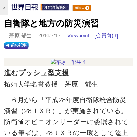
togg
＜
navi
自衛隊と地方の防災演習
茅原 郁生 2016/7/17
Viewpoint
[会員向け]
進むプッシュ型支援
拓殖大学名誉教授 茅原 郁生
６月から「平成28年度自衛隊統合防災
演習（28ＪＸＲ）」が実施されている。
防衛省オピニオンリーダーに委嘱されて
いる筆者は、28ＪＸＲの一環として陸上