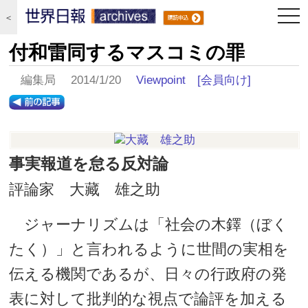
togg
＜
navi
付和雷同するマスコミの罪
編集局 2014/1/20
Viewpoint
[会員向け]
事実報道を怠る反対論
評論家 大藏 雄之助
ジャーナリズムは「社会の木鐸（ぼく
たく）」と言われるように世間の実相を
伝える機関であるが、日々の行政府の発
表に対して批判的な視点で論評を加える