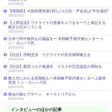
(2022/3/31)
【韓国紙】大統領選挙後19日ぶりの文・尹会合は“半分成功”
(2022/3/31)
【上昇気流】ウクライナの首都キエフをキーウと表記する
動きが広がっている
(2022/3/31)
日米で対中核抑止の議論をー 米戦略予算評価センター ト
シ・ヨシハラ氏
(2022/3/31)
【社説】停戦交渉 ウクライナの安全保障確立を
(2022/3/31)
【社説】新型コロナ後遺症 リスクや労災認定の周知を
(2022/3/30)
数カ月にわたる長期戦もー米戦略予算評価センター上級研
究員 トシ・ヨシハラ氏
(2022/3/30)
教会の鐘とアザーン オーストリアから
(2022/3/29)
インタビューのほかの記事