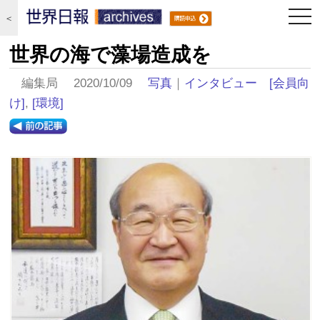
togg
＜
navi
世界の海で藻場造成を
編集局 2020/10/09
写真
｜
インタビュー
[会員向
け]
,
[環境]