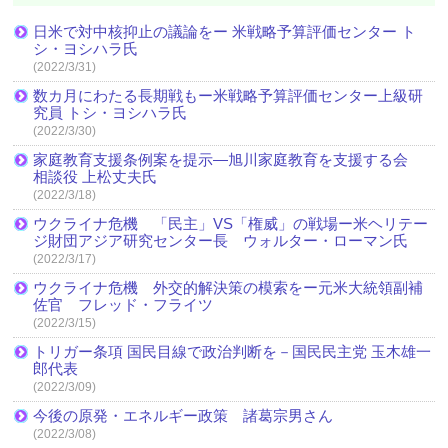
日米で対中核抑止の議論をー 米戦略予算評価センター ト
シ・ヨシハラ氏
(2022/3/31)
数カ月にわたる長期戦もー米戦略予算評価センター上級研
究員 トシ・ヨシハラ氏
(2022/3/30)
家庭教育支援条例案を提示―旭川家庭教育を支援する会
相談役 上松丈夫氏
(2022/3/18)
ウクライナ危機 「民主」VS「権威」の戦場ー米ヘリテー
ジ財団アジア研究センター長 ウォルター・ローマン氏
(2022/3/17)
ウクライナ危機 外交的解決策の模索をー元米大統領副補
佐官 フレッド・フライツ
(2022/3/15)
トリガー条項 国民目線で政治判断を－国民民主党 玉木雄一
郎代表
(2022/3/09)
今後の原発・エネルギー政策 諸葛宗男さん
(2022/3/08)