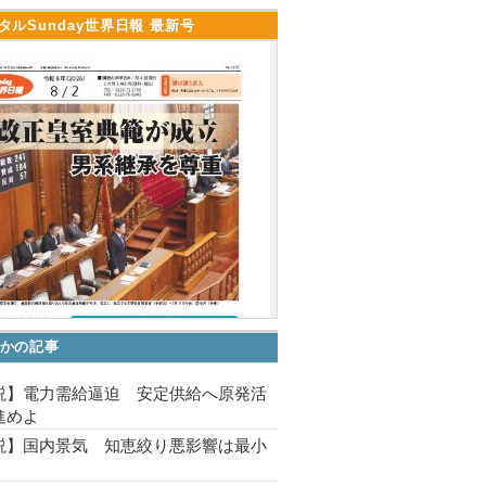
タルSunday世界日報 最新号
かの記事
説】電力需給逼迫 安定供給へ原発活
進めよ
説】国内景気 知恵絞り悪影響は最小