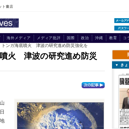
ット書店
プ
海外メディア
メディア批評
国際
政治
沖縄
教育
コ
説】トンガ海底噴火 津波の研究進め防災強化を
噴火 津波の研究進め防災
▼ き
山
日
地