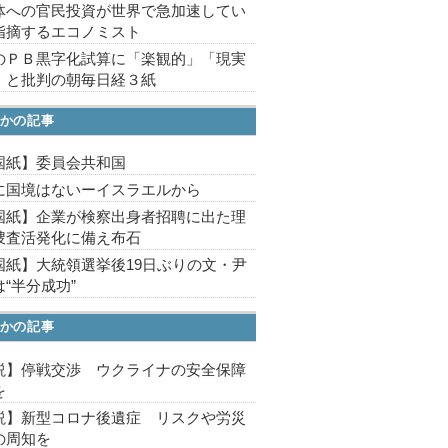
体への官民投資が世界で急加速してい
指摘するエコノミスト
のＰＢ黒字化試算に「楽観的」「現実
」と批判の朝毎日経３紙
かの記事
国紙】委員会共和国
に国境はないーイスラエルから
国紙】企業が検察出身者招聘に出た理
捜査活発化に備え布石
国紙】大統領選挙後19日ぶりの文・尹
“半分成功”
かの記事
説】停戦交渉 ウクライナの安全保障
を
説】新型コロナ後遺症 リスクや労災
の周知を