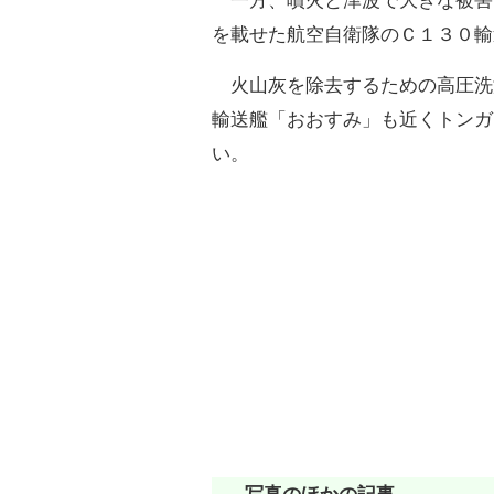
一方、噴火と津波で大きな被害
を載せた航空自衛隊のＣ１３０輸
火山灰を除去するための高圧洗
輸送艦「おおすみ」も近くトンガ
い。