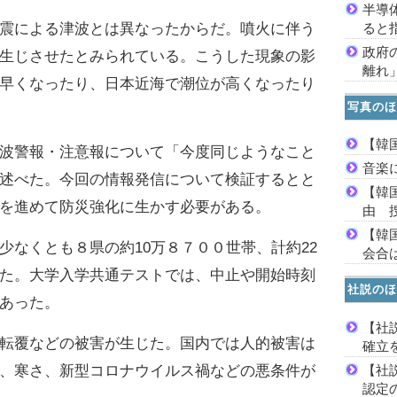
半導
ると
震による津波とは異なったからだ。噴火に伴う
政府
生じさせたとみられている。こうした現象の影
離れ
早くなったり、日本近海で潮位が高くなったり
写真のほ
【韓
波警報・注意報について「今度同じようなこと
音楽
述べた。今回の情報発信について検証するとと
【韓
を進めて防災強化に生かす必要がある。
由 
【韓
なくとも８県の約10万８７００世帯、計約22
会合は
た。大学入学共通テストでは、中止や開始時刻
社説のほ
あった。
【社
転覆などの被害が生じた。国内では人的被害は
確立
【社
、寒さ、新型コロナウイルス禍などの悪条件が
認定