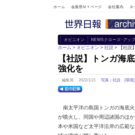
ホーム
会員用ＭＹページ
会社案内
ネ
オピニオン
NEWSクローズ･アッ
ホーム
>
オピニオン
>
社説
> 【社
【社説】トンガ海底
強化を
編集局 2022/1/21
写真
｜
社説
[環境]
南太平洋の島国トンガの海底火
が噴火し、同国や周辺諸国のほか
本や米国など太平洋沿岸の広範な