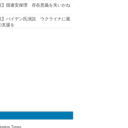
説】国連安保理 存在意義を失いかね
説】バイデン氏演説 ウクライナに最
の支援を
ington Times