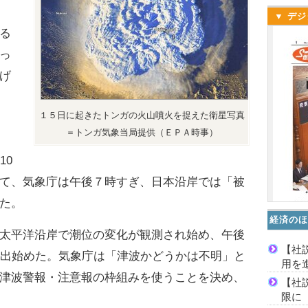
▼ デジ
る
っ
げ
１５日に起きたトンガの火山噴火を捉えた衛星写真
＝トンガ気象当局提供（ＥＰＡ時事）
10
て、気象庁は午後７時すぎ、日本沿岸では「被
た。
経済のほ
太平洋沿岸で潮位の変化が観測され始め、午後
【社
も出始めた。気象庁は「津波かどうかは不明」と
用を
津波警報・注意報の枠組みを使うことを決め、
【社
限に