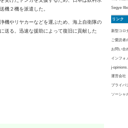
を受けたトンガを支援するため、日本は飲料水
Segye Ilb
送機２機を派遣した。
リンク
浄機やリヤカーなどを運ぶため、海上自衛隊の
に送る。迅速な援助によって復旧に貢献した
新型コロ
ご愛読者
お問い合
インフォ
j-opinion
運営会社
プライバ
ソーシャ