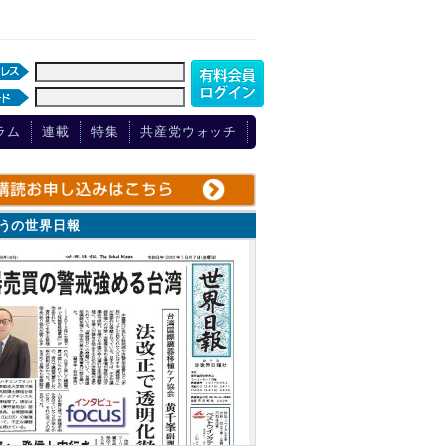
ラム
連載
特集
共産党ウォッチ
ょうの世界日報