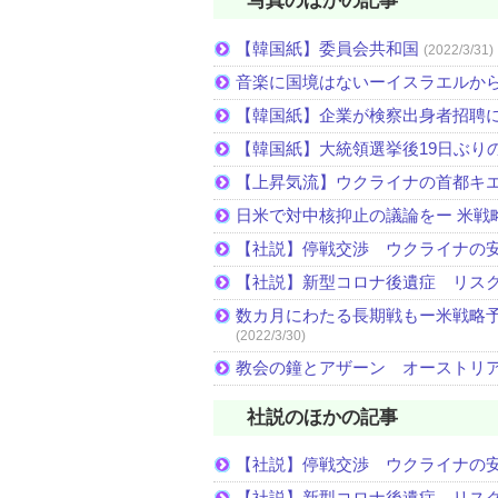
写真のほかの記事
【韓国紙】委員会共和国
(2022/3/31)
音楽に国境はないーイスラエルか
【韓国紙】企業が検察出身者招聘
【韓国紙】大統領選挙後19日ぶりの
【上昇気流】ウクライナの首都キ
日米で対中核抑止の議論をー 米戦
【社説】停戦交渉 ウクライナの
【社説】新型コロナ後遺症 リス
数カ月にわたる長期戦もー米戦略予
(2022/3/30)
教会の鐘とアザーン オーストリ
社説のほかの記事
【社説】停戦交渉 ウクライナの
【社説】新型コロナ後遺症 リス