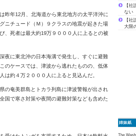
【社
ない
昨年12月、北海道から東北地方の太平洋沖に
【社
グニチュード（Ｍ）９クラスの地震が起きた場
大限
び、死者は最大約19万９０００人に上るとの被
深夜に東北沖の日本海溝で発生し、すぐに避難
このケースでは、津波から逃れたものの、低体
人は約４万２０００人に上ると見込んだ。
県の奄美群島とトカラ列島に津波警報が出され
全国で寒さ対策や夜間の避難対策なども含めた
姉妹紙
The Wash