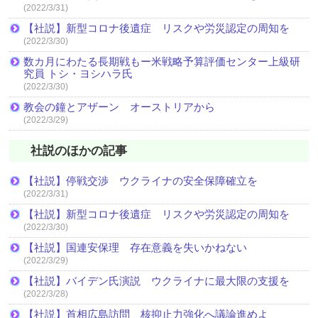
(2022/3/31)
【社説】新型コロナ後遺症 リスクや労災認定の周知を
(2022/3/30)
数カ月にわたる長期戦もー米戦略予算評価センター上級研
究員 トシ・ヨシハラ氏
(2022/3/30)
教会の鐘とアザーン オーストリアから
(2022/3/29)
社説のほかの記事
【社説】停戦交渉 ウクライナの安全保障確立を
(2022/3/31)
【社説】新型コロナ後遺症 リスクや労災認定の周知を
(2022/3/30)
【社説】国連安保理 存在意義を失いかねない
(2022/3/29)
【社説】バイデン氏演説 ウクライナに最大限の支援を
(2022/3/28)
【社説】首相広島訪問 核抑止力強化へ議論進めよ