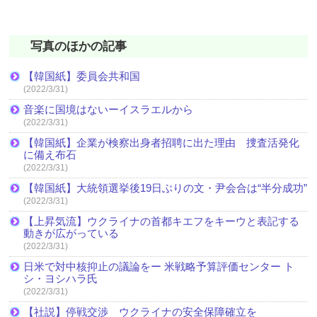
写真のほかの記事
【韓国紙】委員会共和国
(2022/3/31)
音楽に国境はないーイスラエルから
(2022/3/31)
【韓国紙】企業が検察出身者招聘に出た理由 捜査活発化
に備え布石
(2022/3/31)
【韓国紙】大統領選挙後19日ぶりの文・尹会合は“半分成功”
(2022/3/31)
【上昇気流】ウクライナの首都キエフをキーウと表記する
動きが広がっている
(2022/3/31)
日米で対中核抑止の議論をー 米戦略予算評価センター ト
シ・ヨシハラ氏
(2022/3/31)
【社説】停戦交渉 ウクライナの安全保障確立を