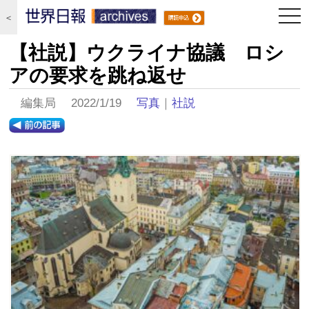
togg
＜
navi
【社説】ウクライナ協議 ロシ
アの要求を跳ね返せ
編集局 2022/1/19
写真
｜
社説