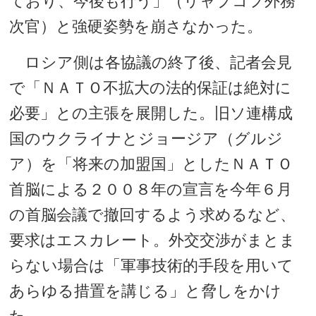
ており、今後も行う」（リャプコフ外務
次官）と強硬姿勢を崩さなかった。
ロシア側は各協議の終了後、記者会見
で「ＮＡＴＯ不拡大の法的保証は絶対に
必要」との主張を展開した。旧ソ連構成
国のウクライナとジョージア（グルジ
ア）を「将来の加盟国」としたＮＡＴＯ
首脳による２００８年の宣言を今年６月
の首脳会議で撤回するよう求めるなど、
要求はエスカレート。外交交渉がまとま
らない場合は「軍事技術的手段を用いて
あらゆる措置を講じる」と脅しをかけ