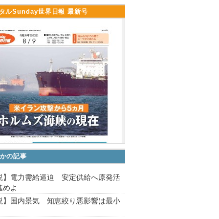
タルSunday世界日報 最新号
かの記事
説】電力需給逼迫 安定供給へ原発活
進めよ
説】国内景気 知恵絞り悪影響は最小