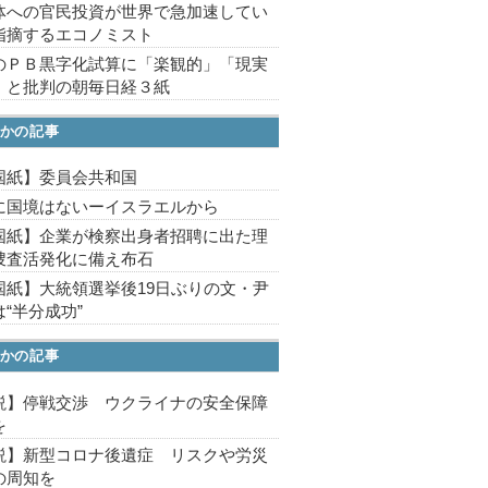
体への官民投資が世界で急加速してい
指摘するエコノミスト
のＰＢ黒字化試算に「楽観的」「現実
」と批判の朝毎日経３紙
かの記事
国紙】委員会共和国
に国境はないーイスラエルから
国紙】企業が検察出身者招聘に出た理
捜査活発化に備え布石
国紙】大統領選挙後19日ぶりの文・尹
“半分成功”
かの記事
説】停戦交渉 ウクライナの安全保障
を
説】新型コロナ後遺症 リスクや労災
の周知を