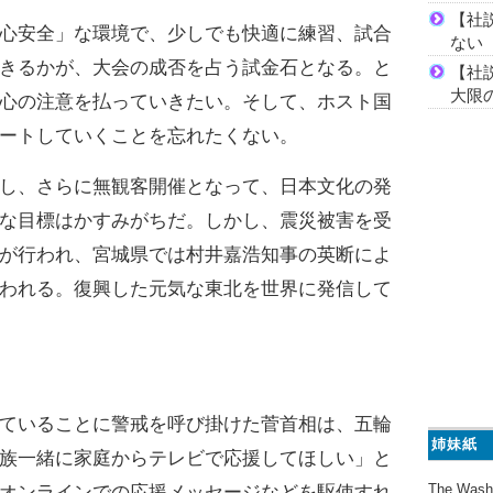
【社
心安全」な環境で、少しでも快適に練習、試合
ない
きるかが、大会の成否を占う試金石となる。と
【社
大限
心の注意を払っていきたい。そして、ホスト国
ートしていくことを忘れたくない。
し、さらに無観客開催となって、日本文化の発
な目標はかすみがちだ。しかし、震災被害を受
が行われ、宮城県では村井嘉浩知事の英断によ
われる。復興した元気な東北を世界に発信して
ていることに警戒を呼び掛けた菅首相は、五輪
姉妹紙
族一緒に家庭からテレビで応援してほしい」と
The Wash
オンラインでの応援メッセージなどを駆使すれ