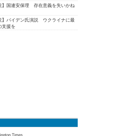
説】国連安保理 存在意義を失いかね
説】バイデン氏演説 ウクライナに最
の支援を
ington Times