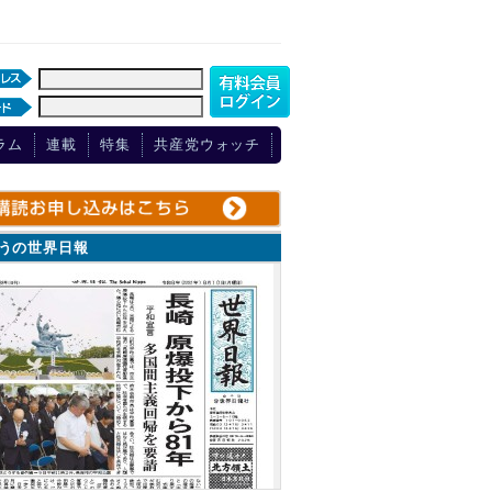
ラム
連載
特集
共産党ウォッチ
ょうの世界日報