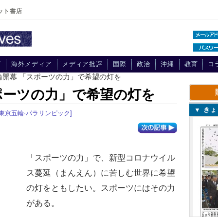
ット書店
プ
海外メディア
メディア批評
国際
政治
沖縄
教育
コ
輪開幕 「スポーツの力」で希望の灯を
ポーツの力」で希望の灯を
▼ き
20東京五輪·パラリンピック]
「スポーツの力」で、新型コロナウイル
ス蔓延（まんえん）に苦しむ世界に希望
の灯をともしたい。スポーツにはその力
がある。