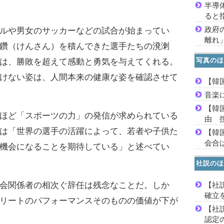
半導
ると
政府
ルや男女のサッカーなどの試合が始まってい
離れ
鑽（けんさん）を積んできた選手たちの溌溂
写真のほ
は、勝敗を超えて感動と勇気を与えてくれる。
けない姿は、人間本来の健康な姿を確認させて
【韓
音楽
【韓
ほど「スポーツの力」の発信が求められている
由 
は「世界の選手の活躍によって、若者や子供た
【韓
会合は
機会になることを期待している」と述べてい
社説のほ
【社
会関係者の相次ぐ辞任は残念なことだ。しか
確立
リートのパフォーマンスそのものの価値が下が
【社
認定