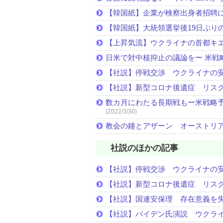
【韓国紙】企業が検察出身者招聘
【韓国紙】大統領選挙後19日ぶりの
【上昇気流】ウクライナの首都キ
日米で対中核抑止の議論をー 米戦
【社説】停戦交渉 ウクライナの
【社説】新型コロナ後遺症 リス
数カ月にわたる長期戦もー米戦略予
(2022/3/30)
教会の鐘とアザーン オーストリ
社説のほかの記事
【社説】停戦交渉 ウクライナの
【社説】新型コロナ後遺症 リス
【社説】国連安保理 存在意義を
【社説】バイデン氏演説 ウクラ