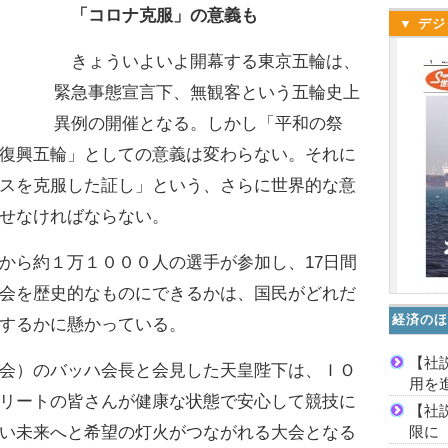
「コロナ克服」の意義も
▼ デジ
きょういよいよ開幕する東京五輪は、
緊急事態宣言下、無観客という五輪史上
異例の開催となる。しかし「平和の祭
復興五輪」としての意義は変わらない。それに
スを克服した証し」という、さらに世界的な意
せなければならない。
ら約１万１０００人の選手が参加し、17日間
会を歴史的なものにできるかは、国民がどれだ
経済のほ
するかに懸かっている。
【社
会）のバッハ会長と会見した天皇陛下は、ＩＯ
用を
リートの皆さんが健康な状態で安心して競技に
【社
限に
い未来へと希望の灯火がつながれる大会となる