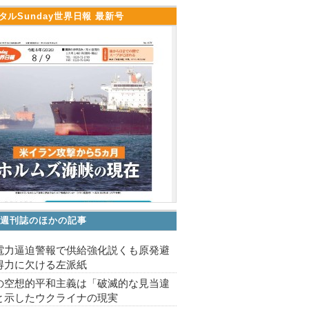
タルSunday世界日報 最新号
V 週刊誌のほかの記事
電力逼迫警報で供給強化説くも原発避
得力に欠ける左派紙
の空想的平和主義は「破滅的な見当違
と示したウクライナの現実