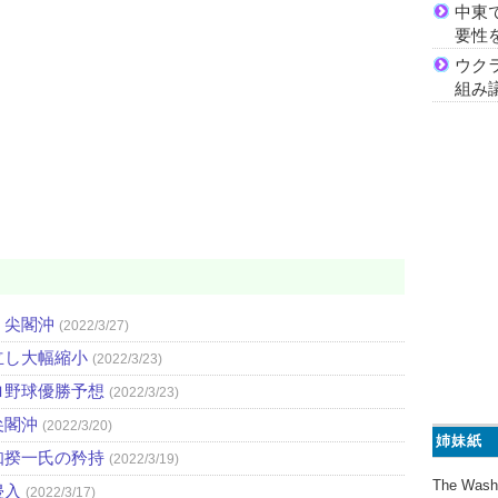
中東
要性
ウク
組み
・尖閣沖
(2022/3/27)
立し大幅縮小
(2022/3/23)
ロ野球優勝予想
(2022/3/23)
尖閣沖
(2022/3/20)
姉妹紙
知揆一氏の矜持
(2022/3/19)
The Wash
侵入
(2022/3/17)