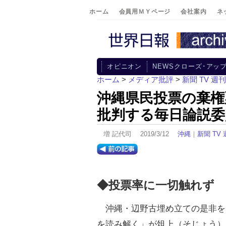
ホーム
会員用ＭＹページ
会社案内
ネ
オピニオン
NEWSクローズ･アッ
ホーム
>
メディア批評
>
新聞 TV 週
沖縄県民投票の棄権
批判する毎日論説委
増 記代司 2019/3/12
沖縄
｜
新聞 TV
◆投票率に一切触れず
沖縄・辺野古埋め立ての是非を
を読み解く」が俎上（そじょう）