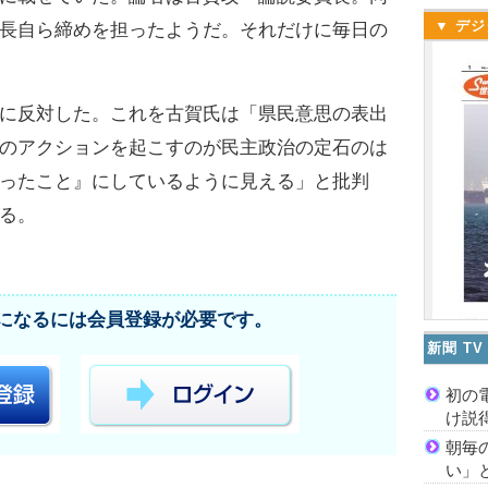
▼ デジ
長自ら締めを担ったようだ。それだけに毎日の
に反対した。これを古賀氏は「県民意思の表出
のアクションを起こすのが民主政治の定石のは
ったこと』にしているように見える」と批判
る。
になるには会員登録が必要です。
新聞 T
初の
け説
朝毎
い」