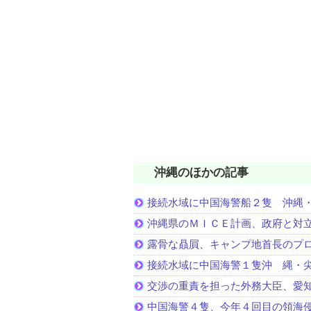
沖縄のほかの記事
接続水域に中国海警船２隻 沖縄
沖縄県のＭＩＣＥ計画、政府と対
露骨な贔屓、キャンプ地首長のプ
接続水域に中国海警１隻沖 縄・
交渉の重責を担った外務大臣、愛
中国海警４隻、今年４回目の領海