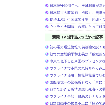
日本復帰50周年へ、玉城知事が新
日本最古の蒸留酒「泡盛」、無形
接続水域に中国海警４隻 沖縄・
ウクライナ問題、台湾にとって対
新聞 TV 週刊誌のほかの記事
初の電力逼迫警報で供給強化説く
朝毎の空想的平和主義は「破滅的
中東で低下した米国のプレゼンス
ウクライナで市民の気持ちをくみ
ウクライナ侵略、情報戦報道で核
国際環境への緊張感もなく「軍に
戦争で起きる感情論廃し死者への
ウクライナ事態、最悪のシナリオ
日野自動車の検査不正に「極めて