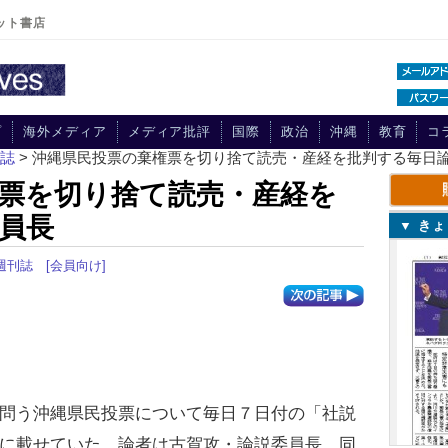
ット書店
プ
海外メディア
メディア批評
国際
政治
沖縄
教育
コ
刊誌
> 沖縄県民投票の棄権票を切り捨て読売・産経を批判する毎日
票を切り捨て読売・産経を
員長
▼ き
 週刊誌
[会員向け]
問う沖縄県民投票について毎日７日付の「社説
に載せていた。論者は古賀攻・論説委員長。同