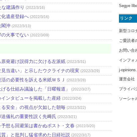
Segye Ilb
たな建議作り
(2022/3/16)
文化遺産登録へ
(2022/3/16)
リンク
尖閣沖
(2022/3/13)
新型コロ
岸の火事でない
(2022/3/09)
ご愛読者
お問い合
インフォ
も原発避け説得力に欠ける左派紙
(2022/3/31)
j-opinion
な見当違い」と示したウクライナの現実
(2022/3/29)
運営会社
復活の必要性を訴える米紙ＷＳＪ
(2022/3/28)
上げる仕組み議論した「日曜報道」
プライバ
(2022/3/27)
心インタビューを掲載した産経
ソーシャ
(2022/3/24)
よる安全」の視点が欠如した朝毎
(2022/3/22)
葬送儀礼の重要性説く先﨑氏
(2022/3/21)
を予想も回避策は書かぬポスト・文春
(2022/3/20)
悪質」と批判し猛省求めた日経社説
(2022/3/17)