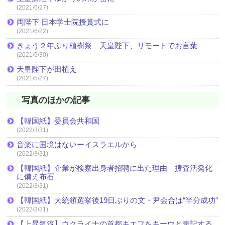
(2021/6/27)
両陛下 日本学士院授賞式に
(2021/6/22)
きょう２年ぶり植樹祭 天皇陛下、リモートでお言葉
(2021/5/30)
天皇陛下が田植え
(2021/5/27)
写真のほかの記事
【韓国紙】委員会共和国
(2022/3/31)
音楽に国境はないーイスラエルから
(2022/3/31)
【韓国紙】企業が検察出身者招聘に出た理由 捜査活発化
に備え布石
(2022/3/31)
【韓国紙】大統領選挙後19日ぶりの文・尹会合は“半分成功”
(2022/3/31)
【上昇気流】ウクライナの首都キエフをキーウと表記する