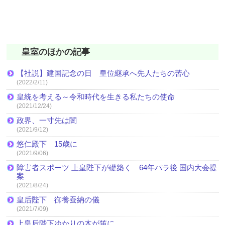
皇室のほかの記事
【社説】建国記念の日 皇位継承へ先人たちの苦心
(2022/2/11)
皇統を考える～令和時代を生きる私たちの使命
(2021/12/24)
政界、一寸先は闇
(2021/9/12)
悠仁殿下 15歳に
(2021/9/06)
障害者スポーツ 上皇陛下が礎築く 64年パラ後 国内大会提
案
(2021/8/24)
皇后陛下 御養蚕納の儀
(2021/7/09)
上皇后陛下ゆかりの木が笛に