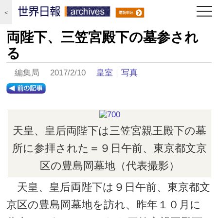
togg
＜
navi
両陛下、三笠宮殿下の墓参され
る
編集局 2017/2/10
皇室
｜
写真
天皇、皇后両陛下は三笠宮親王殿下の墓
所に参拝された＝９日午前、東京都文京
区の豊島岡墓地（代表撮影）
天皇、皇后両陛下は９日午前、東京都文
京区の豊島岡墓地を訪れ、昨年１０月に