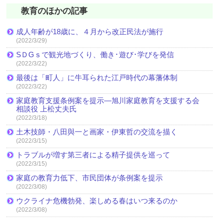
教育のほかの記事
成人年齢が18歳に、４月から改正民法が施行
(2022/3/29)
SＤGｓで観光地づくり、働き･遊び･学びを発信
(2022/3/22)
最後は「町人」に牛耳られた江戸時代の幕藩体制
(2022/3/22)
家庭教育支援条例案を提示―旭川家庭教育を支援する会
相談役 上松丈夫氏
(2022/3/18)
土木技師・八田與一と画家・伊東哲の交流を描く
(2022/3/15)
トラブルが増す第三者による精子提供を巡って
(2022/3/15)
家庭の教育力低下、市民団体が条例案を提示
(2022/3/08)
ウクライナ危機勃発、楽しめる春はいつ来るのか
(2022/3/08)