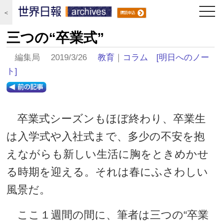
togg
＜
navi
三つの“卒業式”
編集局 2019/3/26
教育
｜
コラム
[明日へのノー
ト]
卒業式シーズンもほぼ終わり、卒業生
は入学式や入社式まで、多少の不安を抱
えながらも新しい生活に胸をときめかせ
る時期を迎える。それは春にふさわしい
風景だ。
ここ１週間の間に、筆者は三つの“卒業