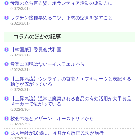
母親の立ち直る姿、ボランティア活動の原動力に
(2022/3/01)
ワクチン接種早めるコツ、予約の空きを探すこと
(2022/3/01)
コラムのほかの記事
【韓国紙】委員会共和国
(2022/3/31)
音楽に国境はないーイスラエルから
(2022/3/31)
【上昇気流】ウクライナの首都キエフをキーウと表記する
動きが広がっている
(2022/3/31)
【上昇気流】通常は廃棄される食品の有効活用が大手食品
メーカーで広がっている
(2022/3/30)
教会の鐘とアザーン オーストリアから
(2022/3/29)
成人年齢が18歳に、４月から改正民法が施行
(2022/3/29)