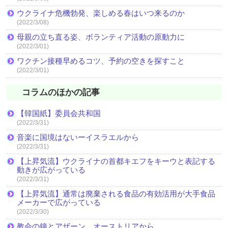
ウクライナ危機勃発、楽しめる春はいつ来るのか
(2022/3/08)
母親の立ち直る姿、ボランティア活動の原動力に
(2022/3/01)
ワクチン接種早めるコツ、予約の空きを探すこと
(2022/3/01)
コラムのほかの記事
【韓国紙】委員会共和国
(2022/3/31)
音楽に国境はないーイスラエルから
(2022/3/31)
【上昇気流】ウクライナの首都キエフをキーウと表記する
動きが広がっている
(2022/3/31)
【上昇気流】通常は廃棄される食品の有効活用が大手食品
メーカーで広がっている
(2022/3/30)
教会の鐘とアザーン オーストリアから