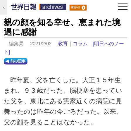
togg
＜
navi
親の顔を知る幸せ、恵まれた境
遇に感謝
編集局 2021/2/02
教育
｜
コラム
[明日へのノー
ト]
昨年夏、父を亡くした。大正１５年生
まれ、９３歳だった。脳梗塞を患ってい
た父を、東北にある実家近くの病院に見
舞ったのは昨年の今ごろだった。以来、
父の顔を見ることはなかった。