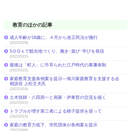
教育のほかの記事
成人年齢が18歳に、４月から改正民法が施行
(2022/3/29)
SＤGｓで観光地づくり、働き･遊び･学びを発信
(2022/3/22)
最後は「町人」に牛耳られた江戸時代の幕藩体制
(2022/3/22)
家庭教育支援条例案を提示―旭川家庭教育を支援する会
相談役 上松丈夫氏
(2022/3/18)
土木技師・八田與一と画家・伊東哲の交流を描く
(2022/3/15)
トラブルが増す第三者による精子提供を巡って
(2022/3/15)
家庭の教育力低下、市民団体が条例案を提示
(2022/3/08)