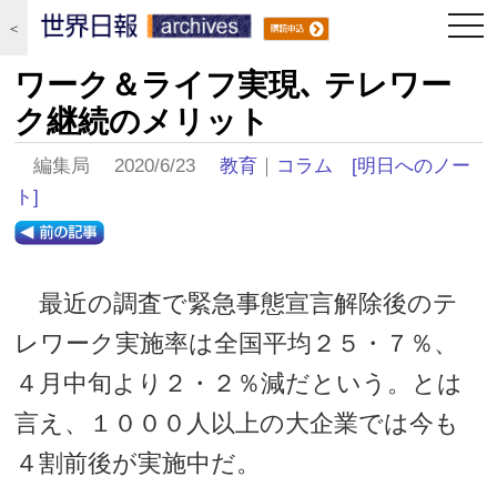
togg
＜
navi
ワーク＆ライフ実現､ テレワー
ク継続のメリット
編集局 2020/6/23
教育
｜
コラム
[明日へのノー
ト]
最近の調査で緊急事態宣言解除後のテ
レワーク実施率は全国平均２５・７％、
４月中旬より２・２％減だという。とは
言え、１０００人以上の大企業では今も
４割前後が実施中だ。