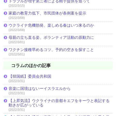
トラブルが増す第三者による精子提供を巡って
(2022/3/15)
家庭の教育力低下、市民団体が条例案を提示
(2022/3/08)
ウクライナ危機勃発、楽しめる春はいつ来るのか
(2022/3/08)
母親の立ち直る姿、ボランティア活動の原動力に
(2022/3/01)
ワクチン接種早めるコツ、予約の空きを探すこと
(2022/3/01)
コラムのほかの記事
【韓国紙】委員会共和国
(2022/3/31)
音楽に国境はないーイスラエルから
(2022/3/31)
【上昇気流】ウクライナの首都キエフをキーウと表記する
動きが広がっている
(2022/3/31)