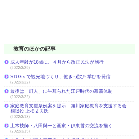
教育のほかの記事
成人年齢が18歳に、４月から改正民法が施行
(2022/3/29)
SＤGｓで観光地づくり、働き･遊び･学びを発信
(2022/3/22)
最後は「町人」に牛耳られた江戸時代の幕藩体制
(2022/3/22)
家庭教育支援条例案を提示―旭川家庭教育を支援する会
相談役 上松丈夫氏
(2022/3/18)
土木技師・八田與一と画家・伊東哲の交流を描く
(2022/3/15)