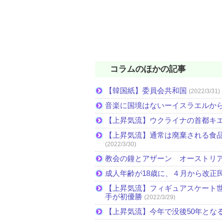
コラムのほかの記事
【韓国紙】委員会共和国
(2022/3/31)
音楽に国境はないーイスラエルか
【上昇気流】ウクライナの首都キ
【上昇気流】通常は廃棄される食
(2022/3/30)
教会の鐘とアザーン オーストリ
成人年齢が18歳に、４月から改正
【上昇気流】フィギュアスケート
手が初優勝
(2022/3/29)
【上昇気流】今年で没後50年とな