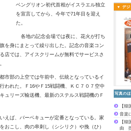
ベングリオン初代首相がイスラエル独立
▼ デジ
を宣言してから、今年で71年目を迎え
た。
各地の記念会場では夜に、花火が打ち
旗を身にまとって繰り出した。記念の音楽コン
る店では、アイスクリームが無料でサービスさ
。
都市部の上空では午前中、伝統となっているイ
行われた。Ｆ16やＦ15戦闘機、ＫＣ７０７空中
写真のほ
キュリーズ輸送機、最新のステルス戦闘機のＦ
【韓
音楽
いえば、バーベキューが定番となっている。家
【韓
をおこし、肉の串刺し（シシリク）や挽（ひ）
由 