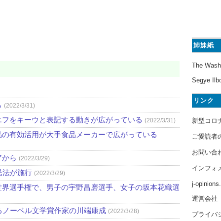
姉妹紙
The Wash
Segye Ilb
リンク
ら
(2022/3/31)
エフをキーウと表記する動きが広がっている
新型コロ
(2022/3/31)
品の有効活用が大手食品メーカーで広がっている
ご愛読者
お問い合
アから
(2022/3/29)
インフォ
民法が施行
(2022/3/29)
j-opinion
世界選手権で、男子の宇野昌磨選手、女子の坂本花織選
運営会社
るノーベル文学賞作家の川端康成
(2022/3/28)
プライバ