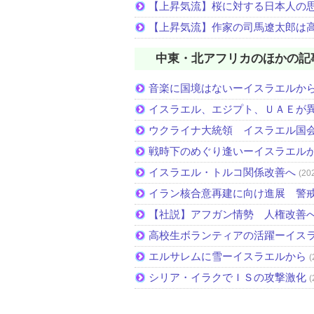
【上昇気流】桜に対する日本人の
【上昇気流】作家の司馬遼太郎は
中東・北アフリカのほかの記
音楽に国境はないーイスラエルか
イスラエル、エジプト、ＵＡＥが
ウクライナ大統領 イスラエル国
戦時下のめぐり逢いーイスラエル
イスラエル・トルコ関係改善へ
(20
イラン核合意再建に向け進展 警
【社説】アフガン情勢 人権改善
高校生ボランティアの活躍ーイス
エルサレムに雪ーイスラエルから
(
シリア・イラクでＩＳの攻撃激化
(