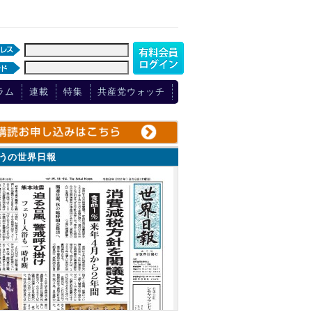
ラム
連載
特集
共産党ウォッチ
ょうの世界日報