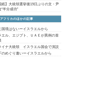
国紙】大統領選挙後19日ぶりの文・尹
“半分成功”
アフリカのほかの記事
に国境はないーイスラエルから
ラエル、エジプト、ＵＡＥが異例の首
談
ライナ大統領 イスラエル国会で演説
下のめぐり逢いーイスラエルから