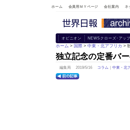
ホーム
会員用ＭＹページ
会社案内
ネ
オピニオン
NEWSクローズ･アッ
ホーム
>
国際
>
中東・北アフリカ
>
独立記念の定番バー
編集局 2019/5/16
コラム
｜
中東・北