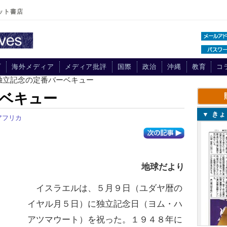
ット書店
プ
海外メディア
メディア批評
国際
政治
沖縄
教育
コ
 独立記念の定番バーベキュー
ベキュー
▼ き
アフリカ
地球だより
イスラエルは、５月９日（ユダヤ暦の
イヤル月５日）に独立記念日（ヨム・ハ
アツマウート）を祝った。１９４８年に