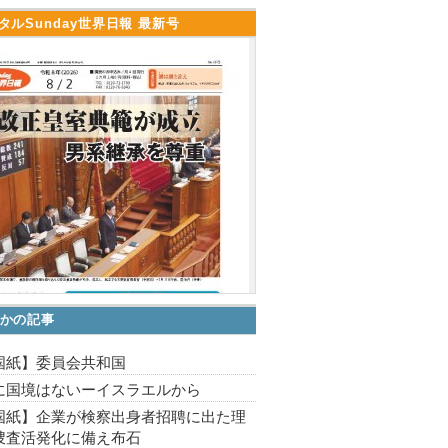
タルSunday世界日報 最新号
かの記事
国紙】委員会共和国
に国境はないーイスラエルから
国紙】企業が検察出身者招聘に出た理
捜査活発化に備え布石