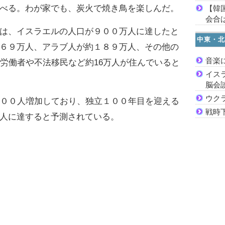
べる。わが家でも、炭火で焼き鳥を楽しんだ。
【韓
会合は
は、イスラエルの人口が９００万人に達したと
中東・北
６９万人、アラブ人が約１８９万人、その他の
音楽
人労働者や不法移民など約16万人が住んでいると
イス
脳会
ウク
００人増加しており、独立１００年目を迎える
戦時
人に達すると予測されている。