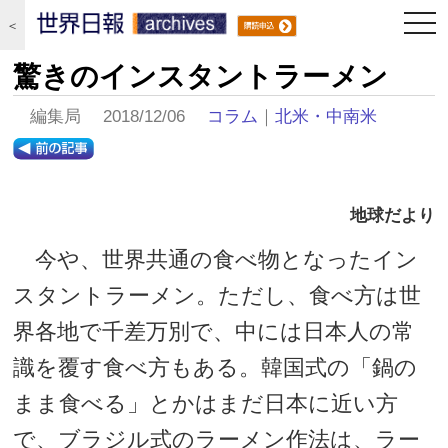
togg
＜
navi
驚きのインスタントラーメン
編集局 2018/12/06
コラム
｜
北米・中南米
地球だより
今や、世界共通の食べ物となったイン
スタントラーメン。ただし、食べ方は世
界各地で千差万別で、中には日本人の常
識を覆す食べ方もある。韓国式の「鍋の
まま食べる」とかはまだ日本に近い方
で、ブラジル式のラーメン作法は、ラー