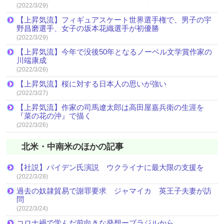
(2022/3/29)
【上昇気流】フィギュアスケート世界選手権で、男子の宇
野昌磨選手、女子の坂本花織選手が初優勝
(2022/3/29)
【上昇気流】今年で没後50年となるノーベル文学賞作家の
川端康成
(2022/3/28)
【上昇気流】桜に対する日本人の思いが強い
(2022/3/27)
【上昇気流】作家の司馬遼太郎は高田屋嘉兵衛の生涯を
『菜の花の沖』で描く
(2022/3/26)
北米・中南米のほかの記事
【社説】バイデン氏演説 ウクライナに最大限の支援を
(2022/3/28)
過去の奴隷貿易で謝罪要求 ジャマイカ 英王子夫妻が訪
問
(2022/3/24)
コロナ禍で学んだ前向きな発想ーブラジルから