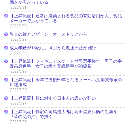
動きが広がっている
(2022/3/31)
【上昇気流】通常は廃棄される食品の有効活用が大手食品
メーカーで広がっている
(2022/3/30)
教会の鐘とアザーン オーストリアから
(2022/3/29)
成人年齢が18歳に、４月から改正民法が施行
(2022/3/29)
【上昇気流】フィギュアスケート世界選手権で、男子の宇
野昌磨選手、女子の坂本花織選手が初優勝
(2022/3/29)
【上昇気流】今年で没後50年となるノーベル文学賞作家の
川端康成
(2022/3/28)
【上昇気流】桜に対する日本人の思いが強い
(2022/3/27)
【上昇気流】作家の司馬遼太郎は高田屋嘉兵衛の生涯を
『菜の花の沖』で描く
(2022/3/26)