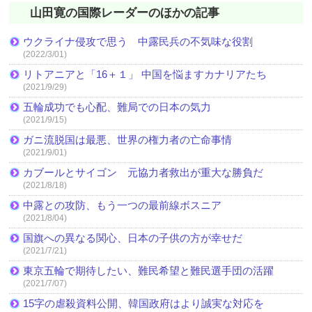
山田寛の国際レーダーのほかの記事
ウクライナ侵攻で思う 中露民兵の不気味な役割
(2022/3/01)
リトアニアと「16＋１」 中国を悩ますカナリアたち
(2021/9/29)
五輪成功でも心配、難局での日本の気力
(2021/9/15)
ガニ流脱国は最悪、世界の権力者の亡命事情
(2021/9/01)
カブールとサイゴン 元協力者救出が重大な勝負だ
(2021/8/18)
中露との攻防、もう一つの最前線ボスニア
(2021/8/04)
国旗への異なる関心、日本の子供の方が幸せだ
(2021/7/21)
東京五輪で期待したい、難民希望と難民選手団の活躍
(2021/7/07)
15字の虐殺資料公開、韓国政府はより誠実な対応を