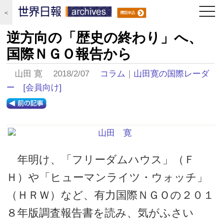
togg
＜
navi
逆方向の「歴史の終わり」へ、
国際ＮＧＯ報告から
山田 寛 2018/2/07
コラム
｜
山田寛の国際レーダ
ー
[会員向け]
年明け、「フリーダムハウス」（Ｆ
Ｈ）や「ヒューマンライツ・ウォッチ」
（ＨＲＷ）など、有力国際ＮＧＯの２０１
８年版調査報告書を読み、気がふさい