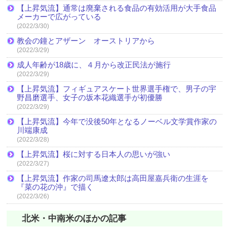
【上昇気流】通常は廃棄される食品の有効活用が大手食品
メーカーで広がっている
(2022/3/30)
教会の鐘とアザーン オーストリアから
(2022/3/29)
成人年齢が18歳に、４月から改正民法が施行
(2022/3/29)
【上昇気流】フィギュアスケート世界選手権で、男子の宇
野昌磨選手、女子の坂本花織選手が初優勝
(2022/3/29)
【上昇気流】今年で没後50年となるノーベル文学賞作家の
川端康成
(2022/3/28)
【上昇気流】桜に対する日本人の思いが強い
(2022/3/27)
【上昇気流】作家の司馬遼太郎は高田屋嘉兵衛の生涯を
『菜の花の沖』で描く
(2022/3/26)
北米・中南米のほかの記事