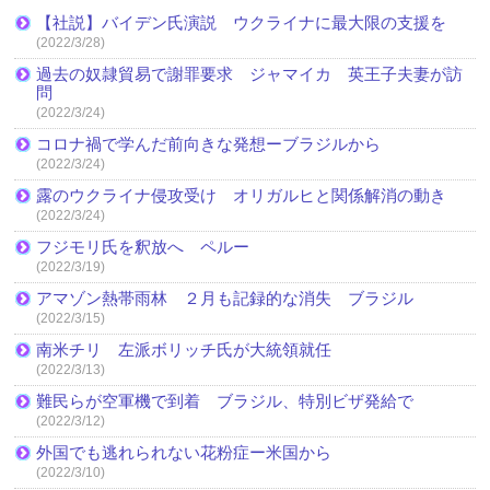
【社説】バイデン氏演説 ウクライナに最大限の支援を
(2022/3/28)
過去の奴隷貿易で謝罪要求 ジャマイカ 英王子夫妻が訪
問
(2022/3/24)
コロナ禍で学んだ前向きな発想ーブラジルから
(2022/3/24)
露のウクライナ侵攻受け オリガルヒと関係解消の動き
(2022/3/24)
フジモリ氏を釈放へ ペルー
(2022/3/19)
アマゾン熱帯雨林 ２月も記録的な消失 ブラジル
(2022/3/15)
南米チリ 左派ボリッチ氏が大統領就任
(2022/3/13)
難民らが空軍機で到着 ブラジル、特別ビザ発給で
(2022/3/12)
外国でも逃れられない花粉症ー米国から
(2022/3/10)