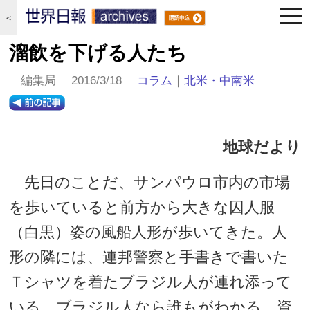
togg
＜
navi
溜飲を下げる人たち
編集局 2016/3/18
コラム
｜
北米・中南米
地球だより
先日のことだ、サンパウロ市内の市場
を歩いていると前方から大きな囚人服
（白黒）姿の風船人形が歩いてきた。人
形の隣には、連邦警察と手書きで書いた
Ｔシャツを着たブラジル人が連れ添って
いる。ブラジル人なら誰もがわかる、資