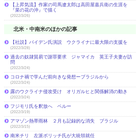
【上昇気流】作家の司馬遼太郎は高田屋嘉兵衛の生涯を
『菜の花の沖』で描く
(2022/3/26)
北米・中南米のほかの記事
【社説】バイデン氏演説 ウクライナに最大限の支援を
(2022/3/28)
過去の奴隷貿易で謝罪要求 ジャマイカ 英王子夫妻が訪
問
(2022/3/24)
コロナ禍で学んだ前向きな発想ーブラジルから
(2022/3/24)
露のウクライナ侵攻受け オリガルヒと関係解消の動き
(2022/3/24)
フジモリ氏を釈放へ ペルー
(2022/3/19)
アマゾン熱帯雨林 ２月も記録的な消失 ブラジル
(2022/3/15)
南米チリ 左派ボリッチ氏が大統領就任