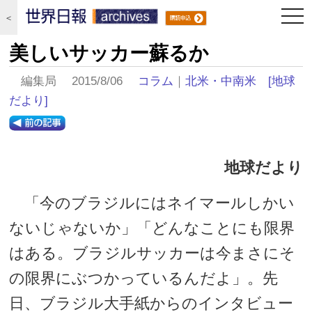
togg
＜
navi
美しいサッカー蘇るか
編集局 2015/8/06
コラム
｜
北米・中南米
[地球
だより]
地球だより
「今のブラジルにはネイマールしかい
ないじゃないか」「どんなことにも限界
はある。ブラジルサッカーは今まさにそ
の限界にぶつかっているんだよ」。先
日、ブラジル大手紙からのインタビュー