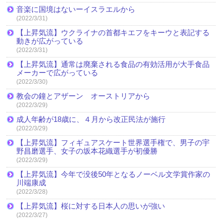
音楽に国境はないーイスラエルから
(2022/3/31)
【上昇気流】ウクライナの首都キエフをキーウと表記する
動きが広がっている
(2022/3/31)
【上昇気流】通常は廃棄される食品の有効活用が大手食品
メーカーで広がっている
(2022/3/30)
教会の鐘とアザーン オーストリアから
(2022/3/29)
成人年齢が18歳に、４月から改正民法が施行
(2022/3/29)
【上昇気流】フィギュアスケート世界選手権で、男子の宇
野昌磨選手、女子の坂本花織選手が初優勝
(2022/3/29)
【上昇気流】今年で没後50年となるノーベル文学賞作家の
川端康成
(2022/3/28)
【上昇気流】桜に対する日本人の思いが強い
(2022/3/27)