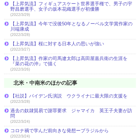
【上昇気流】フィギュアスケート世界選手権で、男子の宇
野昌磨選手、女子の坂本花織選手が初優勝
(2022/3/29)
【上昇気流】今年で没後50年となるノーベル文学賞作家の
川端康成
(2022/3/28)
【上昇気流】桜に対する日本人の思いが強い
(2022/3/27)
【上昇気流】作家の司馬遼太郎は高田屋嘉兵衛の生涯を
『菜の花の沖』で描く
(2022/3/26)
北米・中南米のほかの記事
【社説】バイデン氏演説 ウクライナに最大限の支援を
(2022/3/28)
過去の奴隷貿易で謝罪要求 ジャマイカ 英王子夫妻が訪
問
(2022/3/24)
コロナ禍で学んだ前向きな発想ーブラジルから
(2022/3/24)